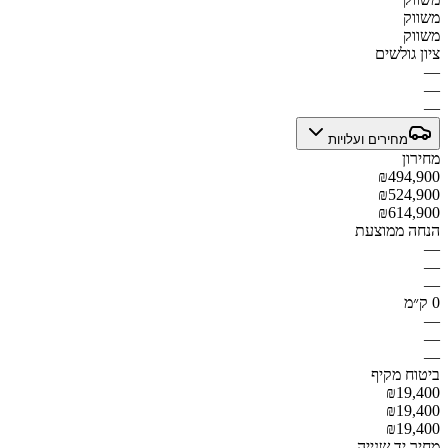
משווק
משווק
ציון גולשים
—
—
—
מחירים ועלויות
מחירון
₪494,900
₪524,900
₪614,900
הנחה ממוצעת
—
—
—
0 ק״מ
—
—
—
ביטוח מקיף
₪19,400
₪19,400
₪19,400
מחיר יד שנייה