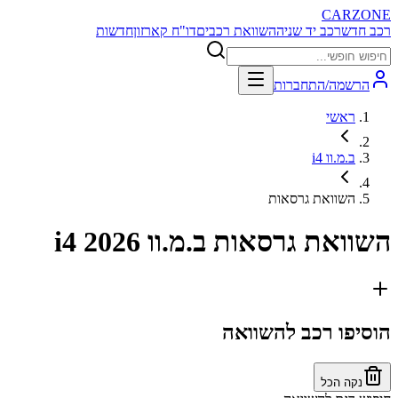
CARZONE
רכב חדש
רכב יד שניה
השוואת רכבים
דו"ח קארזון
חדשות
הרשמה/התחברות
ראשי
ב.מ.וו i4
השוואת גרסאות
השוואת גרסאות
ב.מ.וו i4 2026
הוסיפו רכב להשוואה
נקה הכל