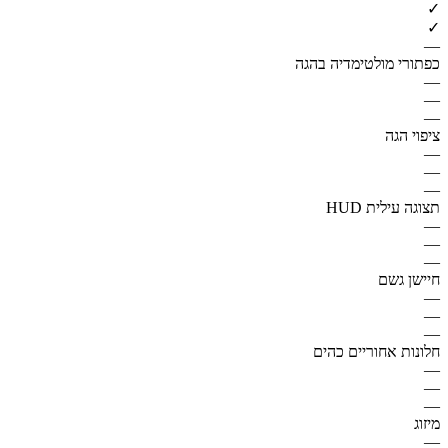
✓
✓
—
כפתורי מולטימדיה בהגה
—
—
—
ציפוי הגה
—
—
—
תצוגה עילית HUD
—
—
—
חיישן גשם
—
—
—
חלונות אחוריים כהים
—
—
—
מיזוג
—