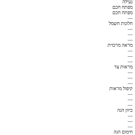
נעילה
מפתח חכם
מפתח חכם
—
חלונות חשמל
—
—
—
מראה מרכזית
—
—
—
מראות צד
—
—
—
קיפול מראות
—
—
—
כיוון הגה
—
—
—
חימום הגה