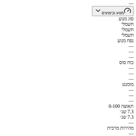
—
מנוע וביצועים
סוג מנוע
חשמלי
חשמלי
חשמלי
נפח מנוע
—
—
—
כוח סוס
—
—
—
מומנט
—
—
—
תאוצה 0-100
7.3 שנ׳
7.3 שנ׳
—
מהירות מרבית
—