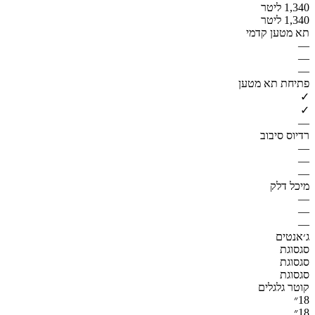
1,340 ליטר
1,340 ליטר
תא מטען קדמי
—
—
—
פתיחת תא מטען
✓
✓
—
רדיוס סיבוב
—
—
—
מיכל דלק
—
—
—
ג׳אנטים
סגסוגת
סגסוגת
סגסוגת
קוטר גלגלים
18״
18״