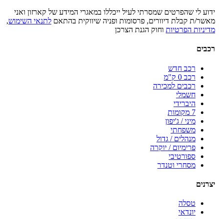
ידוע לי שהפרטים שמסרתי לעיל ייכללו במאגרי המידע של קארזון ואני
מאשר/ת קבלת דיוורים, פרסומות ופניה שיווקית בהתאם
לתנאי השימוש
,
מדיניות הפרטיות
וחוק הגנת הצרכן
רכבים
רכב חדש
רכב 0 ק"מ
רכבים למכירה
חשמלי
היברידי
7 מקומות
מיני / ג'יפון
משפחתי
מנהלים / גדול
פרימיום / יוקרה
ספורטיבי
מסחרי וטנדר
יצרנים
טסלה
יונדאי