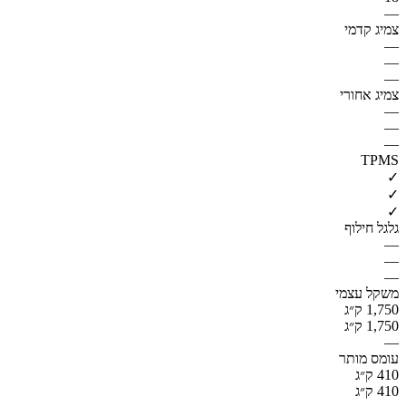
—
צמיג קדמי
—
—
—
צמיג אחורי
—
—
—
TPMS
✓
✓
✓
גלגל חילוף
—
—
—
משקל עצמי
1,750 ק״ג
1,750 ק״ג
—
עומס מותר
410 ק״ג
410 ק״ג