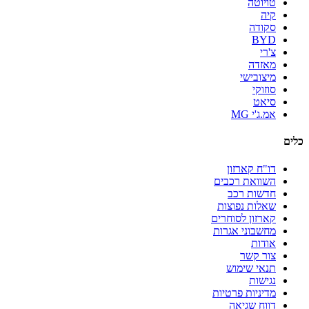
טויוטה
קיה
סקודה
BYD
צ'רי
מאזדה
מיצובישי
סוזוקי
סיאט
אמ.ג'י MG
כלים
דו"ח קארזון
השוואת רכבים
חדשות רכב
שאלות נפוצות
קארזון לסוחרים
מחשבוני אגרות
אודות
צור קשר
תנאי שימוש
נגישות
מדיניות פרטיות
דווח שגיאה