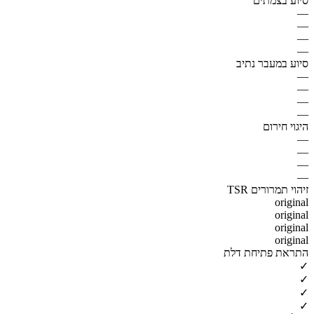
סיוע בצמתים
—
—
—
—
סיוע במעבר נתיב
—
—
—
—
היגוי חירום
—
—
—
—
זיהוי תמרורים TSR
original
original
original
original
התראת פתיחת דלת
✓
✓
✓
✓