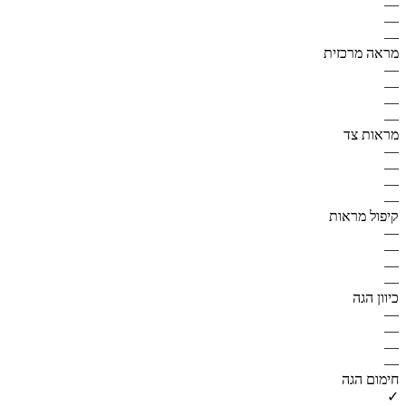
—
—
—
מראה מרכזית
—
—
—
—
מראות צד
—
—
—
—
קיפול מראות
—
—
—
—
כיוון הגה
—
—
—
—
חימום הגה
✓