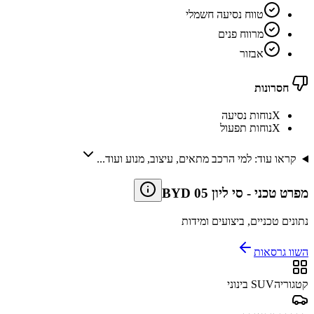
טווח נסיעה חשמלי
מרווח פנים
אבזור
חסרונות
X
נוחות נסיעה
X
נוחות תפעול
קראו עוד: למי הרכב מתאים, עיצוב, מנוע ועוד...
מפרט טכני
-
BYD סי ליון 05
נתונים טכניים, ביצועים ומידות
השוו גרסאות
קטגוריה
SUV בינוני