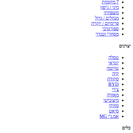
7 מקומות
מיני / ג'יפון
משפחתי
מנהלים / גדול
פרימיום / יוקרה
ספורטיבי
מסחרי וטנדר
יצרנים
טסלה
יונדאי
טויוטה
קיה
סקודה
BYD
צ'רי
מאזדה
מיצובישי
סוזוקי
סיאט
אמ.ג'י MG
כלים