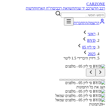
CARZONE
רכב חדש
רכב יד שניה
השוואת רכבים
דו"ח קארזון
חדשות
הרשמה/התחברות
ראשי
BYD
סי ליון 05
2025
דיזיין היברידי 1.5 ליטר
הצג את כל התמונות
+
29
תמונות