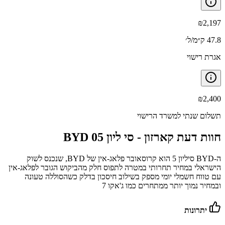
₪
2,197
47.8 ק״מ/ל׳
אגרת רישוי
₪
2,400
תשלום שנתי למשרד הרישוי
חוות דעת קארזון -
BYD סי ליון 05
ה‑BYD סיליון 5 הוא קרוסאובר פלאג‑אין של BYD, שנכנס לשוק
הישראלי במחיר תחרותי במטרה לתפוס חלק מהביקוש הגובר לפלאג‑אין
עם טווח חשמלי יומי מספק בשילוב חיסכון בדלק כשהסוללה טעונה
ובמחיר נמוך יותר ממתחרים כמו ג'אקו 7
יתרונות