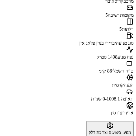
מרכב
קרוסאובר
מקומות ישיבה
5
דלתות
5
סוג מנוע
היברידי בנזין פלאג אין
נפח מנוע
1498 סמ״ק
טווח חשמלי
86 ק״מ
הנעה
קדמית
תאוצה 0-100
8.1 שניות
ארץ ייצור
סין
מנוע, ביצועים וצריכת דלק