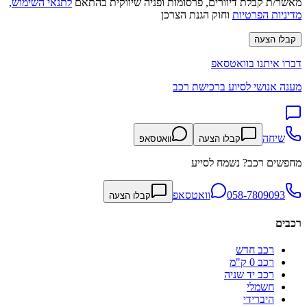
מאשר/ת קבלת דיוורים, פרסומות ופניה שיווקית בהתאם
לתנאי השימוש
,
מדיניות הפרטיות
וחוק הגנת הצרכן
קבלו הצעה
דברו איתנו בוואטסאפ
מענה אנושי לסיוע ברכישת רכב
שיחה
קבלו הצעה
וואטסאפ
מחפשים רכב? נשמח לסייע
058-7809093
וואטסאפ
קבלו הצעה
רכבים
רכב חדש
רכב 0 ק"מ
רכב יד שניה
חשמלי
היברידי