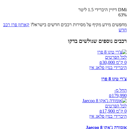
DMi דיזיין היברידי 1.5 ליטר
63
%
מחפשים מידע מקיף על מסירות רכבים חדשים בישראל?
קארזון פרו רכב
חדש
רכבים נוספים שגולשים בדקו
לכל הפרטים
0 ק"מ ₪
30,000
היברידי בנזין פלאג אין
צ'רי טיגו 8 פרו
החל מ-
₪
179,990
לכל הפרטים
0 ק"מ ₪
17,900
היברידי בנזין פלאג אין
אומודה ג'אקו Jaecoo 8