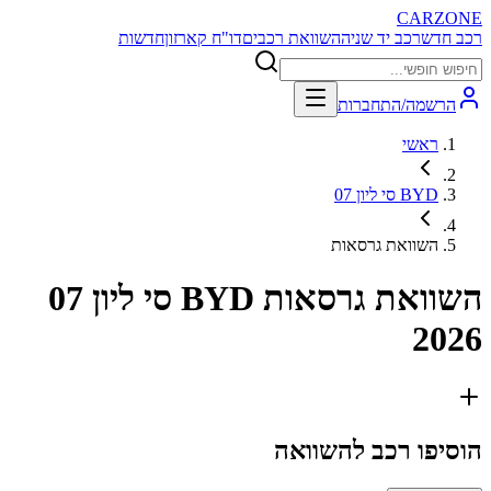
CARZONE
רכב חדש
רכב יד שניה
השוואת רכבים
דו"ח קארזון
חדשות
הרשמה/התחברות
ראשי
BYD סי ליון 07
השוואת גרסאות
השוואת גרסאות
BYD סי ליון 07
2026
הוסיפו רכב להשוואה