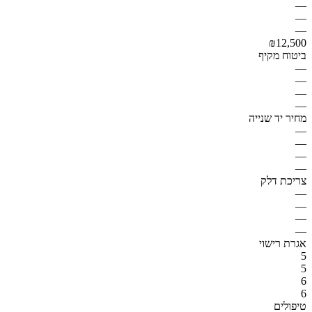
—
—
—
₪12,500
ביטוח מקיף
—
—
—
—
מחיר יד שנייה
—
—
—
—
צריכת דלק
—
—
—
—
אגרת רישוי
5
5
6
6
טיפולים