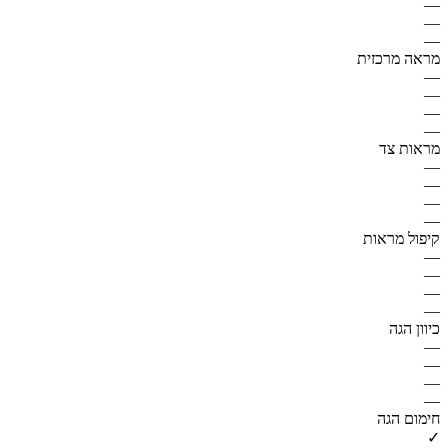
—
—
—
מראה מרכזית
—
—
—
—
מראות צד
—
—
—
—
קיפול מראות
—
—
—
—
כיוון הגה
—
—
—
—
חימום הגה
✓