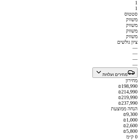
1
1
סטטוס
משווק
משווק
משווק
משווק
ציון גולשים
—
—
—
—
מחירים ועלויות
מחירון
₪198,990
₪214,990
₪219,990
₪237,990
הנחה ממוצעת
₪9,300
₪1,000
₪2,600
₪5,800
0 ק״מ