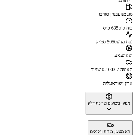
דלתות
2
סוג מנוע
בנזין טורבו
כוח סוס
635 כ״ס
נפח מנוע
5950 סמ״ק
הנעה
4X4
תאוצה 0-100
3.7 שניות
ארץ ייצור
אנגליה
מנוע, ביצועים וצריכת דלק
תא מטען, מידות וגלגלים