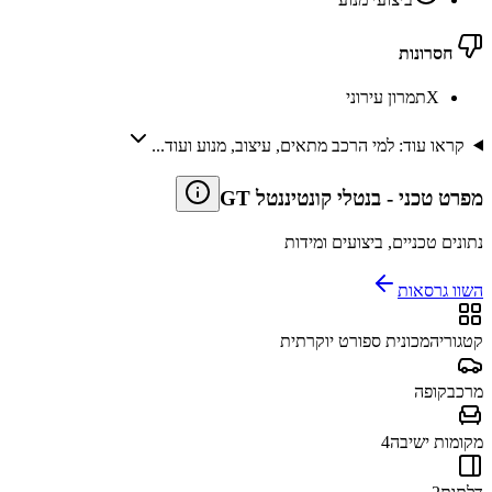
חסרונות
X
תמרון עירוני
קראו עוד: למי הרכב מתאים, עיצוב, מנוע ועוד...
מפרט טכני
-
בנטלי קונטיננטל GT
נתונים טכניים, ביצועים ומידות
השוו גרסאות
קטגוריה
מכונית ספורט יוקרתית
מרכב
קופה
מקומות ישיבה
4