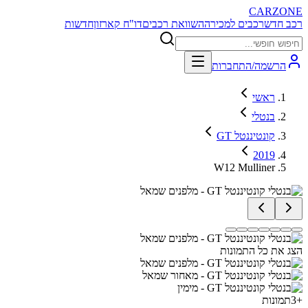
CARZONE
רכב חדש
רכבים למכירה
השוואת רכבים
דו"ח קארזון
חדשות
הרשמה/התחברות
ראשי
בנטלי
קונטיננטל GT
2019
W12 Mulliner
הצג את כל התמונות
+
3
תמונות