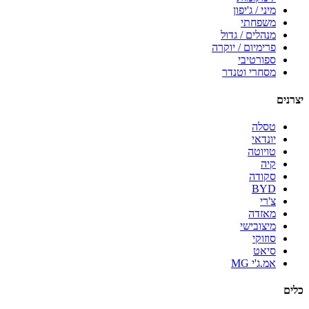
מיני / ג'יפון
משפחתי
מנהלים / גדול
פרימיום / יוקרה
ספורטיבי
מסחרי וטנדר
יצרנים
טסלה
יונדאי
טויוטה
קיה
סקודה
BYD
צ'רי
מאזדה
מיצובישי
סוזוקי
סיאט
אמ.ג'י MG
כלים