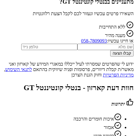
מתעניינים ב
בנטלי קונטיננטל GT
?
השאירו פרטים עכשיו ונעזור לכם לקבל הצעת רלוונטיות
ללא התחייבות
מענה מהיר
או חייגו עכשיו:
058-7809093
קבלו הצעה
ידוע לי שהפרטים שמסרתי לעיל ייכללו במאגרי המידע של קארזון ואני
מאשר/ת קבלת דיוורים, פרסומות ופניה שיווקית בהתאם
לתנאי השימוש
,
מדיניות הפרטיות
וחוק הגנת הצרכן
חוות דעת קארזון -
בנטלי קונטיננטל GT
יתרונות
איכות חומרים והרכבה
אבזור
ביצועי מנוע