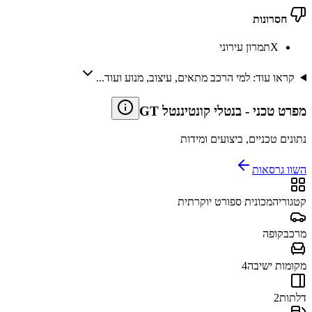
חסרונות
X
תמרון עירוני
קראו עוד: למי הרכב מתאים, עיצוב, מנוע ועוד...
מפרט טכני
-
בנטלי קונטיננטל GT
נתונים טכניים, ביצועים ומידות
השוו גרסאות
קטגוריה
מכונית ספורט יוקרתית
מרכב
קופה
מקומות ישיבה
4
דלתות
2