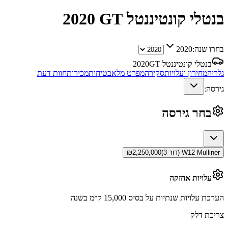
בנטלי קונטיננטל GT
2020
בחרו שנה:
2020
בנטלי קונטיננטל GT
2020
גלריה
מחירון ועלויות
סקירה
מפרט מלא
בטיחות
מכירות
חוות דעת
גירסה:
בחר גירסה
W12 Mulliner (דור 3)
2,250,000
₪
עלויות אחזקה
הערכת עלויות שנתיות על בסיס 15,000 ק״מ בשנה
צריכת דלק