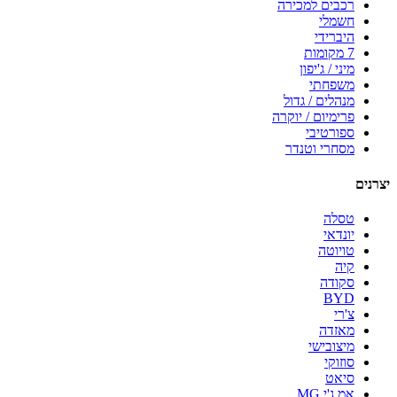
רכבים למכירה
חשמלי
היברידי
7 מקומות
מיני / ג'יפון
משפחתי
מנהלים / גדול
פרימיום / יוקרה
ספורטיבי
מסחרי וטנדר
יצרנים
טסלה
יונדאי
טויוטה
קיה
סקודה
BYD
צ'רי
מאזדה
מיצובישי
סוזוקי
סיאט
אמ.ג'י MG