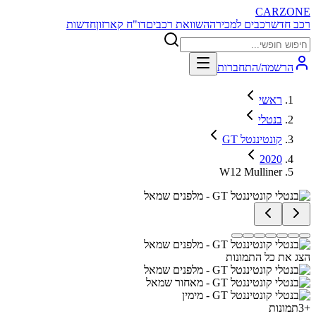
CARZONE
רכב חדש
רכבים למכירה
השוואת רכבים
דו"ח קארזון
חדשות
הרשמה/התחברות
ראשי
בנטלי
קונטיננטל GT
2020
W12 Mulliner
הצג את כל התמונות
+
3
תמונות