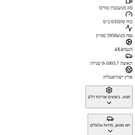
סוג מנוע
בנזין טורבו
כוח סוס
635 כ״ס
נפח מנוע
5950 סמ״ק
הנעה
4X4
תאוצה 0-100
3.7 שניות
ארץ ייצור
אנגליה
מנוע, ביצועים וצריכת דלק
תא מטען, מידות וגלגלים