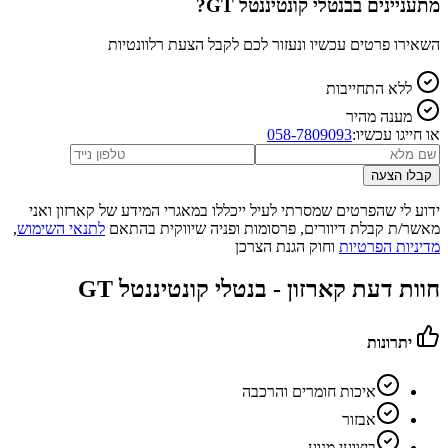
מתעניינים ב
בנטלי קונטיננטל GT
?
השאירו פרטים עכשיו ונעזור לכם לקבל הצעת רלוונטיות
ללא התחייבות
מענה מהיר
או חייגו עכשיו:
058-7809093
קבלו הצעה
ידוע לי שהפרטים שמסרתי לעיל ייכללו במאגרי המידע של קארזון ואני
מאשר/ת קבלת דיוורים, פרסומות ופניה שיווקית בהתאם
לתנאי השימוש
,
מדיניות הפרטיות
וחוק הגנת הצרכן
חוות דעת קארזון -
בנטלי קונטיננטל GT
יתרונות
איכות חומרים והרכבה
אבזור
ביצועי מנוע