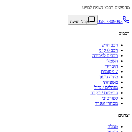
מחפשים רכב? נשמח לסייע
058-7809093
קבלו הצעה
רכבים
רכב חדש
רכב 0 ק"מ
רכבים למכירה
חשמלי
היברידי
7 מקומות
מיני / ג'יפון
משפחתי
מנהלים / גדול
פרימיום / יוקרה
ספורטיבי
מסחרי וטנדר
יצרנים
טסלה
יונדאי