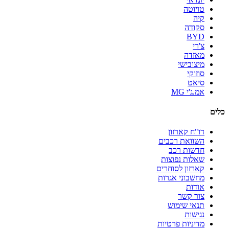
טויוטה
קיה
סקודה
BYD
צ'רי
מאזדה
מיצובישי
סוזוקי
סיאט
אמ.ג'י MG
כלים
דו"ח קארזון
השוואת רכבים
חדשות רכב
שאלות נפוצות
קארזון לסוחרים
מחשבוני אגרות
אודות
צור קשר
תנאי שימוש
נגישות
מדיניות פרטיות