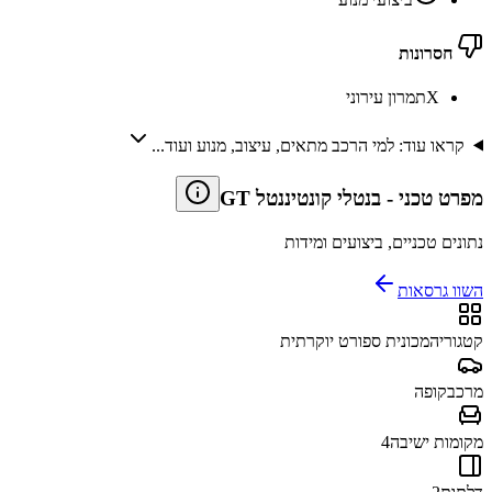
חסרונות
X
תמרון עירוני
קראו עוד: למי הרכב מתאים, עיצוב, מנוע ועוד...
מפרט טכני
-
בנטלי קונטיננטל GT
נתונים טכניים, ביצועים ומידות
השוו גרסאות
קטגוריה
מכונית ספורט יוקרתית
מרכב
קופה
מקומות ישיבה
4