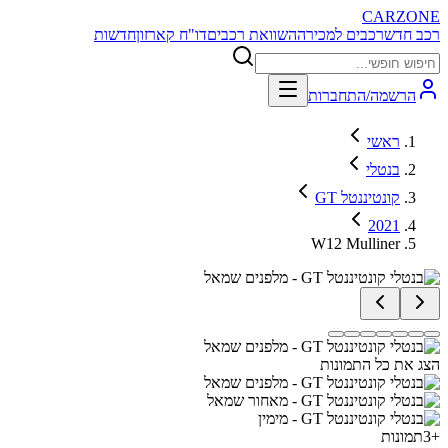
CARZONE
רכב חדש
רכבים למכירה
השוואת רכבים
דו"ח קארזון
חדשות
הרשמה/התחברות
ראשי
בנטלי
קונטיננטל GT
2021
W12 Mulliner
הצג את כל התמונות
+
3
תמונות