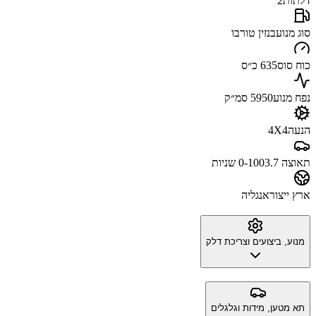
דלתות
2
סוג מנוע
בנזין טורבו
כוח סוס
635 כ״ס
נפח מנוע
5950 סמ״ק
הנעה
4X4
תאוצה 0-100
3.7 שניות
ארץ ייצור
אנגליה
מנוע, ביצועים וצריכת דלק
תא מטען, מידות וגלגלים