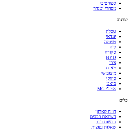
ספורטיבי
מסחרי וטנדר
יצרנים
טסלה
יונדאי
טויוטה
קיה
סקודה
BYD
צ'רי
מאזדה
מיצובישי
סוזוקי
סיאט
אמ.ג'י MG
כלים
דו"ח קארזון
השוואת רכבים
חדשות רכב
שאלות נפוצות