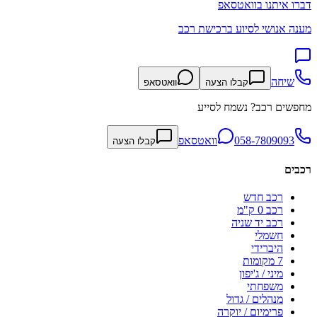
דברו איתנו בוואטסאפ
מענה אנושי לסיוע ברכישת רכב
שיחה
קבלו הצעה
וואטסאפ
מחפשים רכב? נשמח לסייע
058-7809093
וואטסאפ
קבלו הצעה
רכבים
רכב חדש
רכב 0 ק"מ
רכב יד שניה
חשמלי
היברידי
7 מקומות
מיני / ג'יפון
משפחתי
מנהלים / גדול
פרימיום / יוקרה