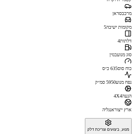
מרכב
סדאן
מקומות ישיבה
5
דלתות
4
סוג מנוע
בנזין
כוח סוס
635 כ״ס
נפח מנוע
5950 סמ״ק
הנעה
4X4
ארץ ייצור
אנגליה
מנוע, ביצועים וצריכת דלק