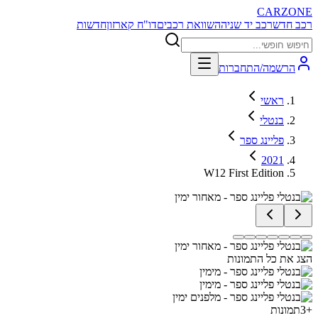
CARZONE
רכב חדש
רכב יד שניה
השוואת רכבים
דו"ח קארזון
חדשות
הרשמה/התחברות
ראשי
בנטלי
פליינג ספר
2021
W12 First Edition
הצג את כל התמונות
+
3
תמונות