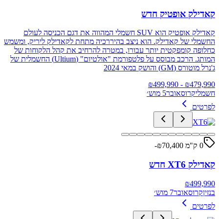
קאדילק אופטיק חדש
קאדילק אופטיק הוא SUV חשמלי המהווה את דגם הכניסה לעולם
החשמלי של קאדילק. הוא ניצב בהיררכיה מתחת לקאדילק ליריק, ומשמש
כחלופה קומפקטית יותר עבורו, במטרה להרחיב את קהל הלקוחות של
המותג. הרכב מבוסס על פלטפורמת "אולטיום" (Ultium) החשמלית של
ג'נרל מוטורס (GM) והושק במאי 2024
499,990
- ₪
₪
479,990
חשמלי
קרוסאובר
5 מוש׳
לפרטים
0 ק"מ ₪
70,400
-
קאדילק XT6 חדש
₪
499,990
בנזין
קרוסאובר
7 מוש׳
לפרטים