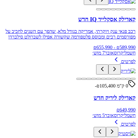
קאדילק אסקלייד IQ חדש
רכב פנאי ענק ויוקרתי, אמריקה בגודל מלא, שהפך עם השנים לחביב על
מפורסמים רבים ומבוסס פלטפורמה שקשורה אפילו לשברולט סילברדו
655,990
- ₪
₪
589,990
חשמלי
קרוסאובר
7 מוש׳
לפרטים
0 ק"מ ₪
105,400
-
קאדילק ליריק חדש
₪
649,990
חשמלי
קרוסאובר
5 מוש׳
לפרטים