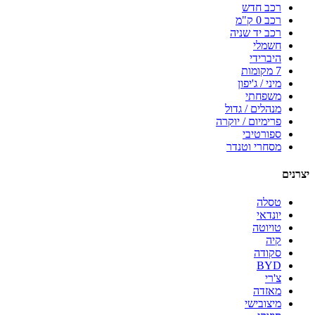
רכב חדש
רכב 0 ק"מ
רכב יד שניה
חשמלי
היברידי
7 מקומות
מיני / ג'יפון
משפחתי
מנהלים / גדול
פרימיום / יוקרה
ספורטיבי
מסחרי וטנדר
יצרנים
טסלה
יונדאי
טויוטה
קיה
סקודה
BYD
צ'רי
מאזדה
מיצובישי