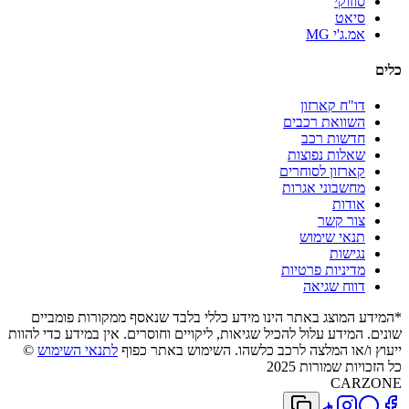
סוזוקי
סיאט
אמ.ג'י MG
כלים
דו"ח קארזון
השוואת רכבים
חדשות רכב
שאלות נפוצות
קארזון לסוחרים
מחשבוני אגרות
אודות
צור קשר
תנאי שימוש
נגישות
מדיניות פרטיות
דווח שגיאה
*המידע המוצג באתר הינו מידע כללי בלבד שנאסף ממקורות פומביים
שונים. המידע עלול להכיל שגיאות, ליקויים וחוסרים. אין במידע כדי להוות
ייעוץ ו/או המלצה לרכב כלשהו. השימוש באתר כפוף
לתנאי השימוש
©
כל הזכויות שמורות 2025
CARZONE