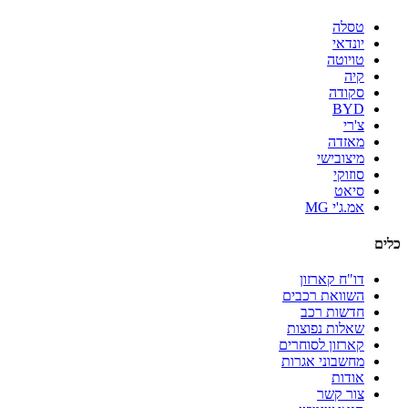
טסלה
יונדאי
טויוטה
קיה
סקודה
BYD
צ'רי
מאזדה
מיצובישי
סוזוקי
סיאט
אמ.ג'י MG
כלים
דו"ח קארזון
השוואת רכבים
חדשות רכב
שאלות נפוצות
קארזון לסוחרים
מחשבוני אגרות
אודות
צור קשר