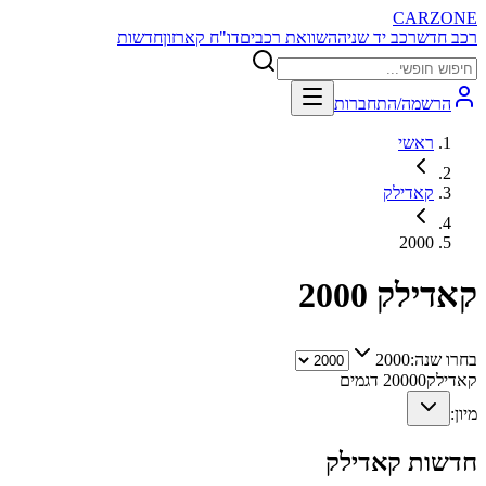
CARZONE
רכב חדש
רכב יד שניה
השוואת רכבים
דו"ח קארזון
חדשות
הרשמה/התחברות
ראשי
קאדילק
2000
קאדילק
2000
בחרו שנה:
2000
קאדילק
0
2000
דגמים
מיון:
חדשות
קאדילק