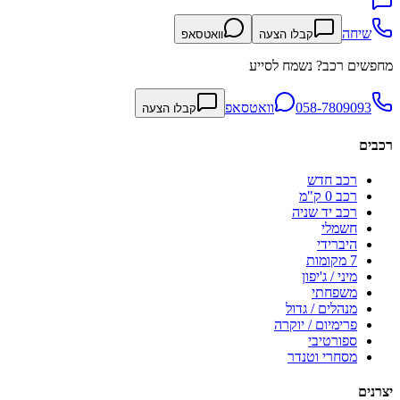
שיחה
קבלו הצעה
וואטסאפ
מחפשים רכב? נשמח לסייע
058-7809093
וואטסאפ
קבלו הצעה
רכבים
רכב חדש
רכב 0 ק"מ
רכב יד שניה
חשמלי
היברידי
7 מקומות
מיני / ג'יפון
משפחתי
מנהלים / גדול
פרימיום / יוקרה
ספורטיבי
מסחרי וטנדר
יצרנים