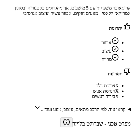
קרוסאובר משפחתי עם 5 מושבים, אך מהגדולים בקטגוריה ובסגנון
אמריקאי קלאסי - מנועים חזקים, אבזור עשיר ועיצוב אגרסיבי
יתרונות
אבזור
עיצוב
מרווח
חסרונות
X
צריכת דלק
X
הנדסת אנוש
X
בידוד רעשים
קראו עוד: למי הרכב מתאים, עיצוב, מנוע ועוד...
מפרט טכני
-
שברולט בלייזר