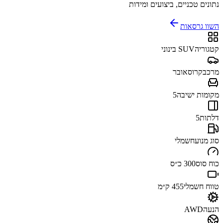
נתונים טכניים, ביצועים ומידות
השוו גרסאות
קטגוריה
SUV בינוני
מרכב
קרוסאובר
מקומות ישיבה
5
דלתות
5
סוג מנוע
חשמלי
כוח סוס
300 כ״ס
טווח חשמלי
455 ק״מ
הנעה
AWD