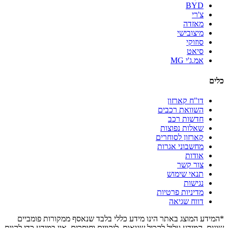
BYD
צ'רי
מאזדה
מיצובישי
סוזוקי
סיאט
אמ.ג'י MG
כלים
דו"ח קארזון
השוואת רכבים
חדשות רכב
שאלות נפוצות
קארזון לסוחרים
מחשבוני אגרות
אודות
צור קשר
תנאי שימוש
נגישות
מדיניות פרטיות
דווח שגיאה
*המידע המוצג באתר הינו מידע כללי בלבד שנאסף ממקורות פומביים
שונים. המידע עלול להכיל שגיאות, ליקויים וחוסרים. אין במידע כדי להוות