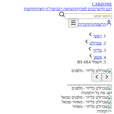
CARZONE
רכב חדש
רכבים למכירה
השוואת רכבים
דו"ח קארזון
חדשות
הרשמה/התחברות
ראשי
שברולט
בלייזר
2026
RS 4X4 חשמלי
הצג את כל התמונות
+
7
תמונות