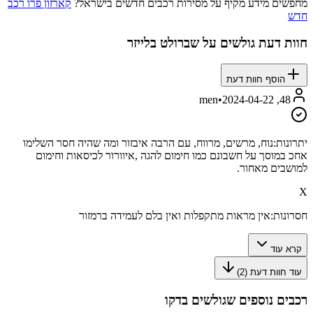
מחפשים מידע מקיף על מסירות רכבים חדשים בישראל?
קארזון פרו רכב
חדש
חוות דעת גולשים על
שברולט בלייזר
הוסף חוות דעת
•
2024-04-22
48, men
יתרונות:
נוח, מרשים, מרווח, עם הרבה איבזור ומה שהיה חסר השלימו
אחכ במוסך על חשבונם כמו חימום להגה ,איוורור לכיסאות וחימום
למושבים מאחור.
X
חסרונות:
אין מראות מתקפלות ואין בלם לעמידה ברמזור
קרא עוד
עוד חוות דעת (
2
)
רכבים נוספים שגולשים בדקו