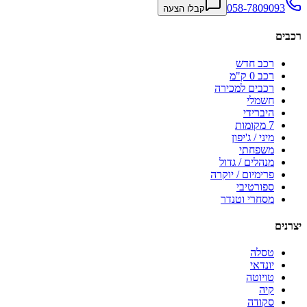
058-7809093
קבלו הצעה
רכבים
רכב חדש
רכב 0 ק"מ
רכבים למכירה
חשמלי
היברידי
7 מקומות
מיני / ג'יפון
משפחתי
מנהלים / גדול
פרימיום / יוקרה
ספורטיבי
מסחרי וטנדר
יצרנים
טסלה
יונדאי
טויוטה
קיה
סקודה