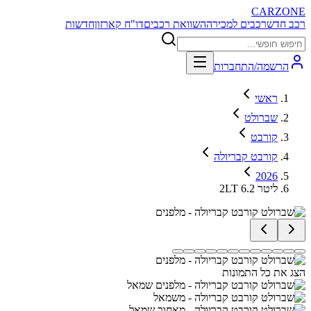
CARZONE
רכב חדש
רכבים למכירה
השוואת רכבים
דו"ח קארזון
חדשות
הרשמה/התחברות
ראשי
שברולט
קורבט
קורבט קבריולה
2026
2LT 6.2 ליטר
הצג את כל התמונות