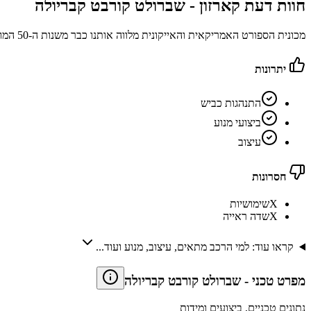
חוות דעת קארזון -
שברולט קורבט קבריולה
מכונית הספורט האמריקאית והאייקונית מלווה אותנו כבר משנות ה-50 המוקדמות ובכל דור ודור צברה לה קהל מעריצים בזכות ביצועים ומראה ייחודי
יתרונות
התנהגות כביש
ביצועי מנוע
עיצוב
חסרונות
X
שימושיות
X
שדה ראייה
קראו עוד: למי הרכב מתאים, עיצוב, מנוע ועוד...
מפרט טכני
-
שברולט קורבט קבריולה
נתונים טכניים, ביצועים ומידות