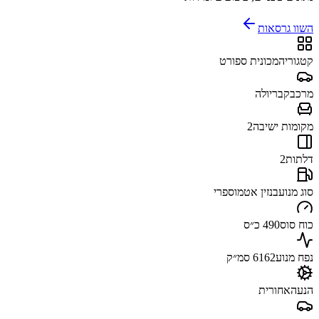
השוו גרסאות
קטגוריה
מכונית ספורט
מרכב
קבריולה
מקומות ישיבה
2
דלתות
2
סוג מנוע
בנזין אטמוספרי
כוח סוס
490 כ״ס
נפח מנוע
6162 סמ״ק
הנעה
אחורית