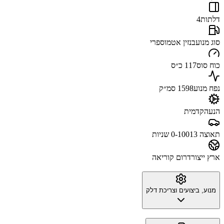
דלתות
4
סוג מנוע
בנזין אטמוספרי
כוח סוס
117 כ״ס
נפח מנוע
1598 סמ״ק
הנעה
קדמית
תאוצה 0-100
13 שניות
ארץ ייצור
דרום קוריאה
מנוע, ביצועים וצריכת דלק