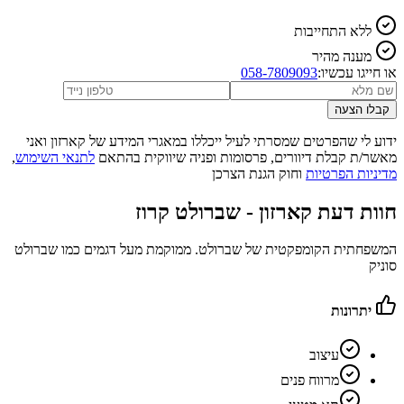
ללא התחייבות
מענה מהיר
או חייגו עכשיו:
058-7809093
קבלו הצעה
ידוע לי שהפרטים שמסרתי לעיל ייכללו במאגרי המידע של קארזון ואני
מאשר/ת קבלת דיוורים, פרסומות ופניה שיווקית בהתאם
לתנאי השימוש
,
מדיניות הפרטיות
וחוק הגנת הצרכן
חוות דעת קארזון -
שברולט קרוז
המשפחתית הקומפקטית של שברולט. ממוקמת מעל דגמים כמו שברולט
סוניק
יתרונות
עיצוב
מרווח פנים