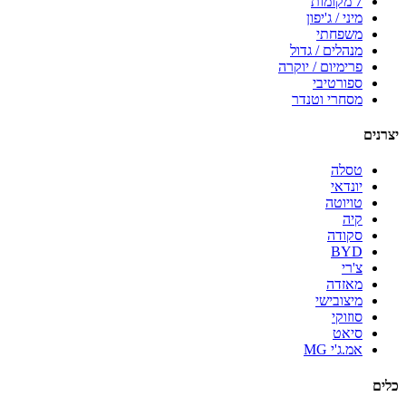
7 מקומות
מיני / ג'יפון
משפחתי
מנהלים / גדול
פרימיום / יוקרה
ספורטיבי
מסחרי וטנדר
יצרנים
טסלה
יונדאי
טויוטה
קיה
סקודה
BYD
צ'רי
מאזדה
מיצובישי
סוזוקי
סיאט
אמ.ג'י MG
כלים