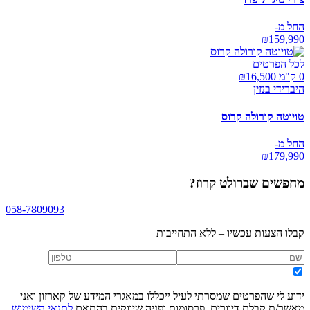
החל מ-
₪
159,990
לכל הפרטים
0 ק"מ ₪
16,500
היברידי בנזין
טויוטה קורולה קרוס
החל מ-
₪
179,990
מחפשים
שברולט קרוז
?
058-7809093
קבלו הצעות עכשיו – ללא התחייבות
ידוע לי שהפרטים שמסרתי לעיל ייכללו במאגרי המידע של קארזון ואני
מאשר/ת קבלת דיוורים, פרסומות ופניה שיווקית בהתאם
לתנאי השימוש
,