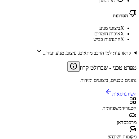
תא מטען
חסרונות
X
ביצועי מנוע
X
איכות חומרים
X
התנהגות כביש
קראו עוד: למי הרכב מתאים, עיצוב, מנוע ועוד...
מפרט טכני
-
שברולט קרוז
נתונים טכניים, ביצועים ומידות
השוו גרסאות
קטגוריה
משפחתית
מרכב
סדאן
מקומות ישיבה
5