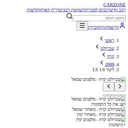
CARZONE
רכב חדש
רכבים למכירה
השוואת רכבים
דו"ח קארזון
חדשות
הרשמה/התחברות
ראשי
שברולט
קרוז
2009
LS 1.6 ליטר
הצג את כל התמונות
+
1
תמונות