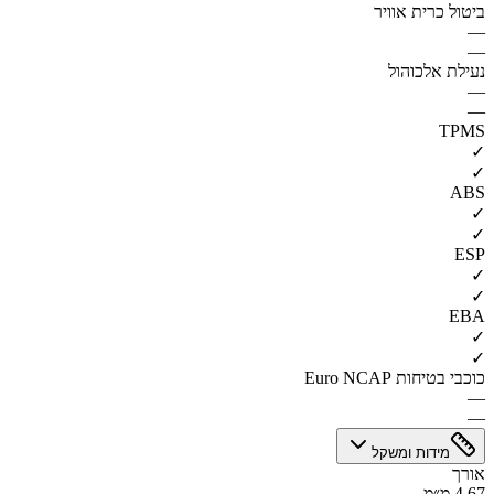
ביטול כרית אוויר
—
—
נעילת אלכוהול
—
—
TPMS
✓
✓
ABS
✓
✓
ESP
✓
✓
EBA
✓
✓
כוכבי בטיחות Euro NCAP
—
—
מידות ומשקל
אורך
4.67 מ״מ