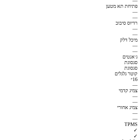
—
פתיחת תא מטען
—
—
רדיוס סיבוב
—
—
מיכל דלק
—
—
ג׳אנטים
סגסוגת
סגסוגת
קוטר גלגלים
16״
—
צמיג קדמי
—
—
צמיג אחורי
—
—
TPMS
✓
✓