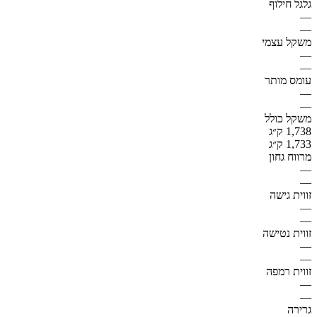
גלגל חילוף
—
—
משקל עצמי
—
—
עומס מותר
—
—
משקל כולל
1,738 ק״ג
1,733 ק״ג
מרווח גחון
—
—
זווית גישה
—
—
זווית נטישה
—
—
זווית רמפה
—
—
גרירה