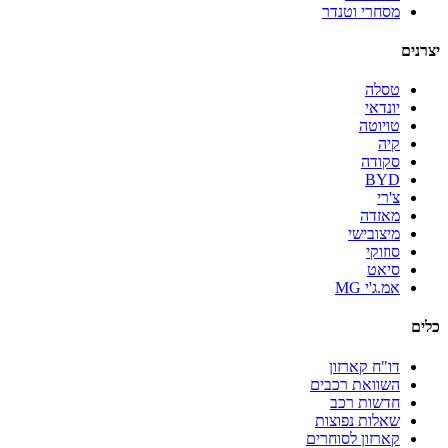
מסחרי וטנדר
יצרנים
טסלה
יונדאי
טויוטה
קיה
סקודה
BYD
צ'רי
מאזדה
מיצובישי
סוזוקי
סיאט
אמ.ג'י MG
כלים
דו"ח קארזון
השוואת רכבים
חדשות רכב
שאלות נפוצות
קארזון לסוחרים