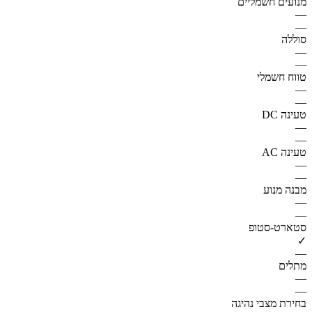
מנועים חשמליים
—
—
סוללה
—
—
טווח חשמלי
—
—
טעינה DC
—
—
טעינה AC
—
—
מבנה מנוע
—
—
סטארט-סטופ
✓
—
מתלים
—
—
בחירת מצבי נהיגה