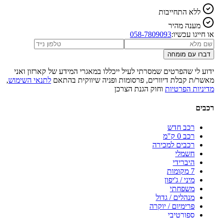
ללא התחייבות
מענה מהיר
או חייגו עכשיו:
058-7809093
דברו עם מומחה
ידוע לי שהפרטים שמסרתי לעיל ייכללו במאגרי המידע של קארזון ואני
מאשר/ת קבלת דיוורים, פרסומות ופניה שיווקית בהתאם
לתנאי השימוש
,
מדיניות הפרטיות
וחוק הגנת הצרכן
רכבים
רכב חדש
רכב 0 ק"מ
רכבים למכירה
חשמלי
היברידי
7 מקומות
מיני / ג'יפון
משפחתי
מנהלים / גדול
פרימיום / יוקרה
ספורטיבי