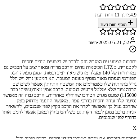
4.9
מתוך
11
חוות דעת
הוסף חוות דעת
•
2025-05-21
52, men
יתרונות:
המנוע עם המגדש חזק ולרכב יש ביצועים טובים יחסית
לקטגוריה. ב LTZ הכיסאות נוחים והרכב מרווח ומאוד יציב על הכביש גם
במהירויות של 140 ומעלה מרגיש מאוד יציב ובטוח. המזגן מעולה והגג
הפנורמי הנפתח מאוד מוסיף בעונות המעבר. תא המטען גדול ויש חלל
גדול בתחתית שלו כשמרימים את המשטח התחתון אפשר לשים שם
הרבה ציוד שלא יטלטל וירעיש בנסיעה. הרכב אמין מאוד(עשיתי כבר
115000) למעט מגדש הטורבו שהוחלף באחריות., הרכב גבוה וזה מאפשר
נסיעה קלה ונוחה יחסית בדרכי עפר., מאפשר התנעה מרחוק בזמן
שהרכב נעול כך שאפשר לקרר את הרכב בקיץ לפני שנכנסים, ולהשאיר
קניות ברכב במזגן לכמה דקות גם כשלוהט בחוץ וכמובן אפשר לחמם אותו
בחורף לפני שנכנסים.
X
חסרונות:
הזכרתי את מגדש הטורבו העדין יחסית. רדיוס סיבוב גדול