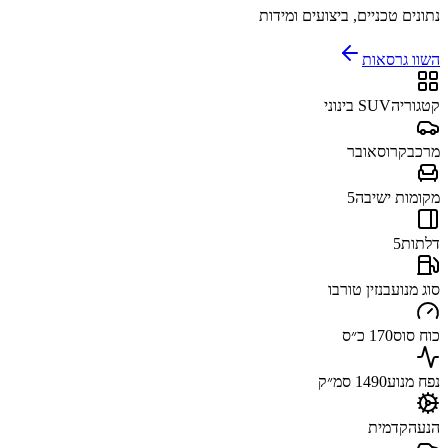
נתונים טכניים, ביצועים ומידות
השוו גרסאות
קטגוריה
SUV בינוני
מרכב
קרוסאובר
מקומות ישיבה
5
דלתות
5
סוג מנוע
בנזין טורבו
כוח סוס
170 כ״ס
נפח מנוע
1490 סמ״ק
הנעה
קדמית