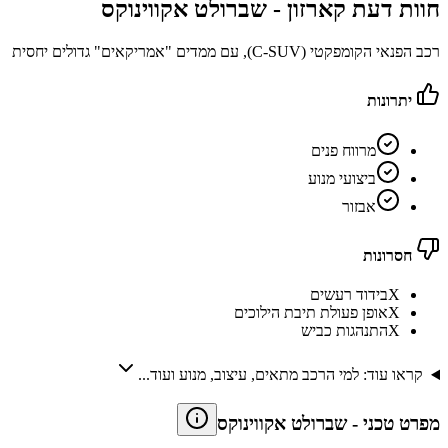
חוות דעת קארזון -
שברולט אקווינוקס
רכב הפנאי הקומפקטי (C-SUV), עם ממדים "אמריקאים" גדולים יחסית
יתרונות
מרווח פנים
ביצועי מנוע
אבזור
חסרונות
X
בידוד רעשים
X
אופן פעולת תיבת הילוכים
X
התנהגות כביש
קראו עוד: למי הרכב מתאים, עיצוב, מנוע ועוד...
מפרט טכני
-
שברולט אקווינוקס