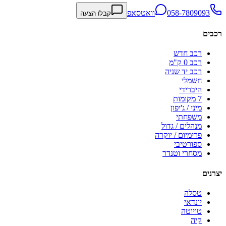
058-7809093
וואטסאפ
קבלו הצעה
רכבים
רכב חדש
רכב 0 ק"מ
רכב יד שניה
חשמלי
היברידי
7 מקומות
מיני / ג'יפון
משפחתי
מנהלים / גדול
פרימיום / יוקרה
ספורטיבי
מסחרי וטנדר
יצרנים
טסלה
יונדאי
טויוטה
קיה