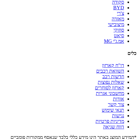
סקודה
BYD
צ'רי
מאזדה
מיצובישי
סוזוקי
סיאט
אמ.ג'י MG
כלים
דו"ח קארזון
השוואת רכבים
חדשות רכב
שאלות נפוצות
קארזון לסוחרים
מחשבוני אגרות
אודות
צור קשר
תנאי שימוש
נגישות
מדיניות פרטיות
דווח שגיאה
*המידע המוצג באתר הינו מידע כללי בלבד שנאסף ממקורות פומביים