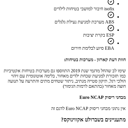
isofix חיבור למושבי בטיחות לילדים
ABS מערכת למניעת נעילת גלגלים
ESP בקרת יציבות
EBA סיוע לבלימת חירום
חוות דעת קארזון - מערכות בטיחות:
שימו לב שהחל מדגמי שנת 2019 התווספו גם מערכות בטיחות אקטיביות
כמו תזכורת למניעת שכחת ילדים מאחור, בלימה אוטונומית עם זיהוי
הולכי רגל, תיקון סטייה מנתיב, ניתור שטחים מתים והתרעה על תנועה
חוצה מאחור (בהתאם לרמות הגימור)
מבחני ריסוק Euro NCAP
אין נתוני מבחני ריסוק Euro NCAP לדגם זה
מתעניינים ב
שברולט אקווינוקס
?