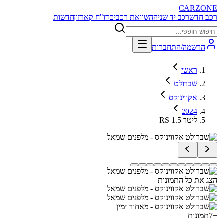
CARZONE
רכב חדש
רכב יד שניה
השוואת רכבים
דו"ח קארזון
חדשות
הרשמה/התחברות
ראשי
שברולט
אקווינוקס
2024
RS 1.5 ליטר
הצג את כל התמונות
+
7
תמונות