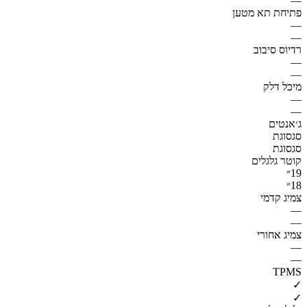
—
פתיחת תא מטען
—
—
רדיוס סיבוב
—
—
מיכל דלק
—
—
ג׳אנטים
סגסוגת
סגסוגת
קוטר גלגלים
19״
18״
צמיג קדמי
—
—
צמיג אחורי
—
—
TPMS
✓
✓