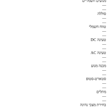
מנועים חשמליים
—
—
סוללה
—
—
טווח חשמלי
—
—
טעינה DC
—
—
טעינה AC
—
—
מבנה מנוע
—
—
סטארט-סטופ
—
—
מתלים
—
—
בחירת מצבי נהיגה