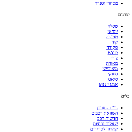
מסחרי וטנדר
יצרנים
טסלה
יונדאי
טויוטה
קיה
סקודה
BYD
צ'רי
מאזדה
מיצובישי
סוזוקי
סיאט
אמ.ג'י MG
כלים
דו"ח קארזון
השוואת רכבים
חדשות רכב
שאלות נפוצות
קארזון לסוחרים