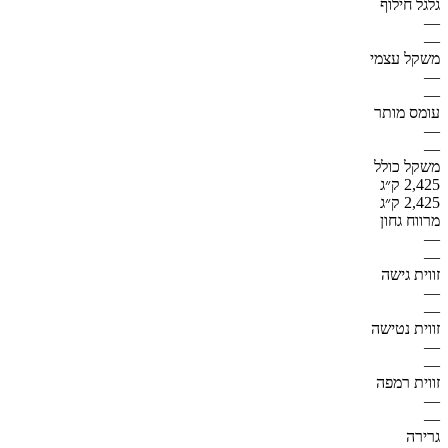
גלגל חילוף
—
—
משקל עצמי
—
—
עומס מותר
—
—
משקל כולל
2,425 ק״ג
2,425 ק״ג
מרווח גחון
—
—
זווית גישה
—
—
זווית נטישה
—
—
זווית רמפה
—
—
גרירה