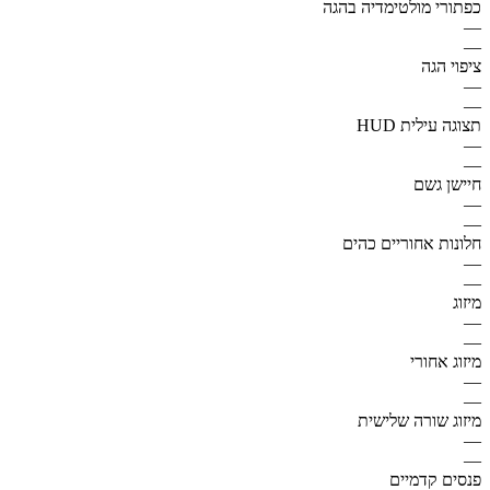
כפתורי מולטימדיה בהגה
—
—
ציפוי הגה
—
—
תצוגה עילית HUD
—
—
חיישן גשם
—
—
חלונות אחוריים כהים
—
—
מיזוג
—
—
מיזוג אחורי
—
—
מיזוג שורה שלישית
—
—
פנסים קדמיים