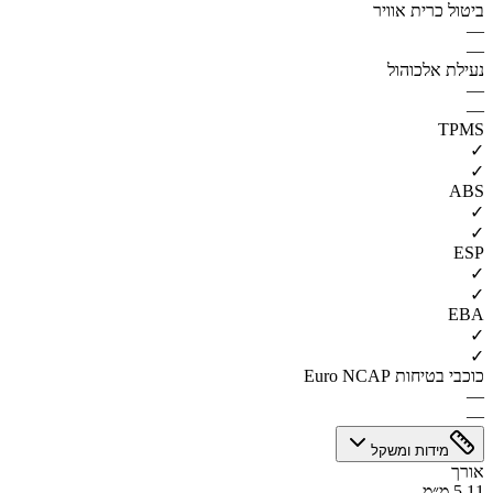
ביטול כרית אוויר
—
—
נעילת אלכוהול
—
—
TPMS
✓
✓
ABS
✓
✓
ESP
✓
✓
EBA
✓
✓
כוכבי בטיחות Euro NCAP
—
—
מידות ומשקל
אורך
5.11 מ״מ