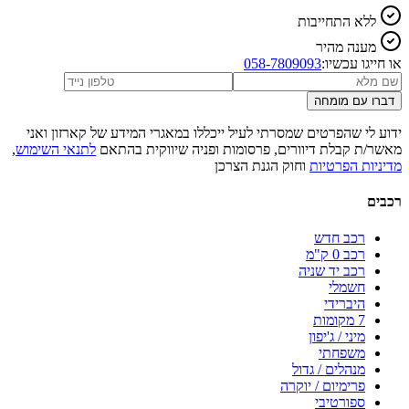
ללא התחייבות
מענה מהיר
או חייגו עכשיו:
058-7809093
דברו עם מומחה
ידוע לי שהפרטים שמסרתי לעיל ייכללו במאגרי המידע של קארזון ואני
מאשר/ת קבלת דיוורים, פרסומות ופניה שיווקית בהתאם
לתנאי השימוש
,
מדיניות הפרטיות
וחוק הגנת הצרכן
רכבים
רכב חדש
רכב 0 ק"מ
רכב יד שניה
חשמלי
היברידי
7 מקומות
מיני / ג'יפון
משפחתי
מנהלים / גדול
פרימיום / יוקרה
ספורטיבי