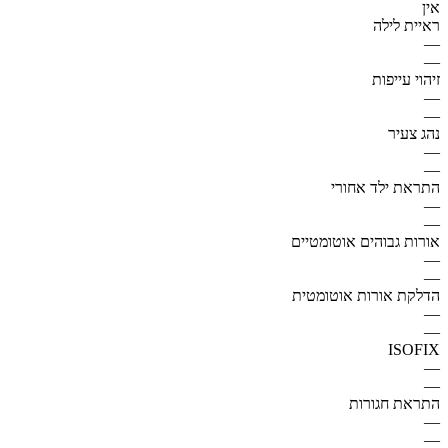
אין
ראיית לילה
—
—
זיהוי עייפות
—
—
נהג צעיר
—
—
התראת ילד אחורי
—
—
אורות גבוהים אוטומטיים
—
—
הדלקת אורות אוטומטית
—
—
ISOFIX
—
—
התראת חגורות
—
—