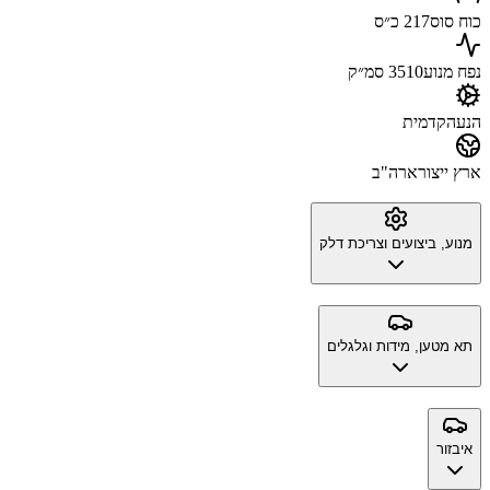
כוח סוס
217 כ״ס
נפח מנוע
3510 סמ״ק
הנעה
קדמית
ארץ ייצור
ארה"ב
מנוע, ביצועים וצריכת דלק
תא מטען, מידות וגלגלים
איבזור