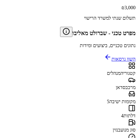
₪
3,000
תשלום שנתי למשרד הרישוי
מפרט טכני
-
שברולט מאליבו
נתונים טכניים, ביצועים ומידות
השוו גרסאות
קטגוריה
מנהלים
מרכב
סדאן
מקומות ישיבה
5
דלתות
4
סוג מנוע
בנזין