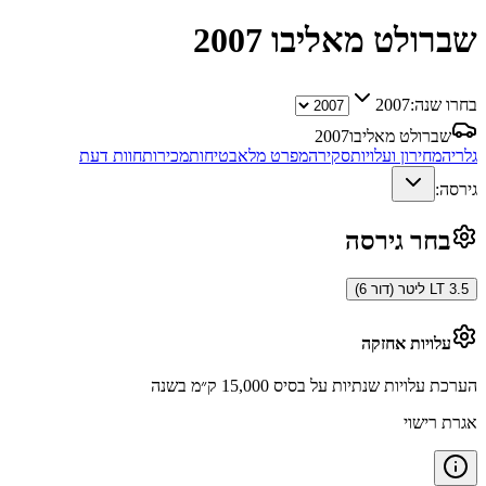
שברולט מאליבו
2007
בחרו שנה:
2007
שברולט מאליבו
2007
גלריה
מחירון ועלויות
סקירה
מפרט מלא
בטיחות
מכירות
חוות דעת
גירסה:
בחר גירסה
LT 3.5 ליטר (דור 6)
עלויות אחזקה
הערכת עלויות שנתיות על בסיס 15,000 ק״מ בשנה
אגרת רישוי