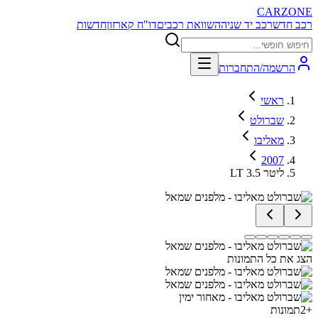
CARZONE
רכב חדש
רכב יד שניה
השוואת רכבים
דו"ח קארזון
חדשות
הרשמה/התחברות
ראשי
שברולט
מאליבו
2007
LT 3.5 ליטר
הצג את כל התמונות
+
2
תמונות