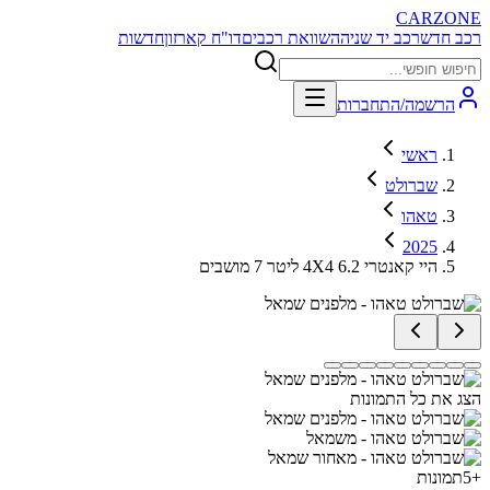
CARZONE
רכב חדש
רכב יד שניה
השוואת רכבים
דו"ח קארזון
חדשות
הרשמה/התחברות
ראשי
שברולט
טאהו
2025
היי קאנטרי 4X4 6.2 ליטר 7 מושבים
הצג את כל התמונות
+
5
תמונות