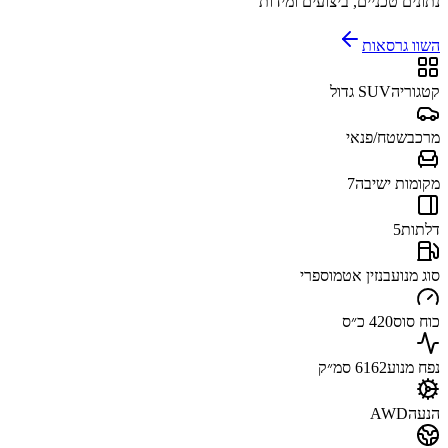
נתונים טכניים, ביצועים ומידות
השוו גרסאות
קטגוריה
SUV גדול
מרכב
שטח/פנאי
מקומות ישיבה
7
דלתות
5
סוג מנוע
בנזין אטמוספרי
כוח סוס
420 כ״ס
נפח מנוע
6162 סמ״ק
הנעה
AWD