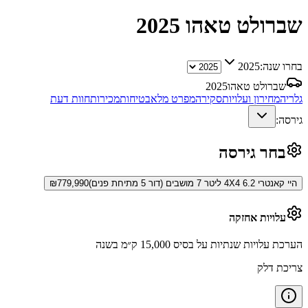
שברולט טאהו
2025
בחרו שנה:
2025
שברולט טאהו
2025
גלריה
מחירון ועלויות
סקירה
מפרט מלא
בטיחות
מכירות
חוות דעת
גירסה:
בחר גירסה
היי קאנטרי 4X4 6.2 ליטר 7 מושבים (דור 5 מתיחת פנים)
779,990
₪
עלויות אחזקה
הערכת עלויות שנתיות על בסיס 15,000 ק״מ בשנה
צריכת דלק