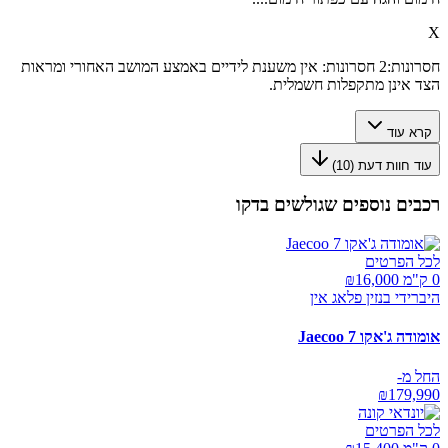
X
חסרונות:
2 חסרונות: אין משענת לידיים באמצע המושב האחורי ומראות
הצד אינן מתקפלות חשמלית.
קרא עוד
עוד חוות דעת (
10
)
רכבים נוספים שגולשים בדקו
לכל הפרטים
0 ק"מ ₪
16,000
היברידי בנזין פלאג אין
אומודה ג'אקו Jaecoo 7
החל מ-
₪
179,990
לכל הפרטים