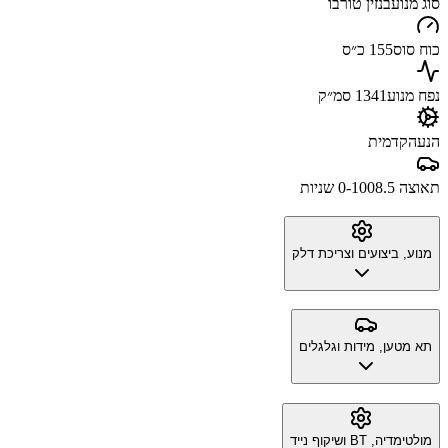
סוג מנוע
בנזין טורבו
כוח סוס
155 כ״ס
נפח מנוע
1341 סמ״ק
הנעה
קדמית
תאוצה 0-100
8.5 שניות
מנוע, ביצועים וצריכת דלק
תא מטען, מידות וגלגלים
מולטימדיה, BT ושיקוף נייד