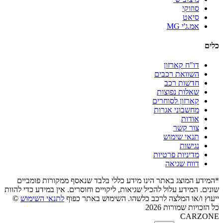
סוזוקי
סיאט
אמ.ג'י MG
כלים
דו"ח קארזון
השוואת רכבים
חדשות רכב
שאלות נפוצות
קארזון לסוחרים
מחשבוני אגרות
אודות
צור קשר
תנאי שימוש
נגישות
מדיניות פרטיות
דווח שגיאה
*המידע המוצג באתר הינו מידע כללי בלבד שנאסף ממקורות פומביים
שונים. המידע עלול להכיל שגיאות, ליקויים וחוסרים. אין במידע כדי להוות
ייעוץ ו/או המלצה לרכב כלשהו. השימוש באתר כפוף
לתנאי השימוש
©
כל הזכויות שמורות 2026
CARZONE