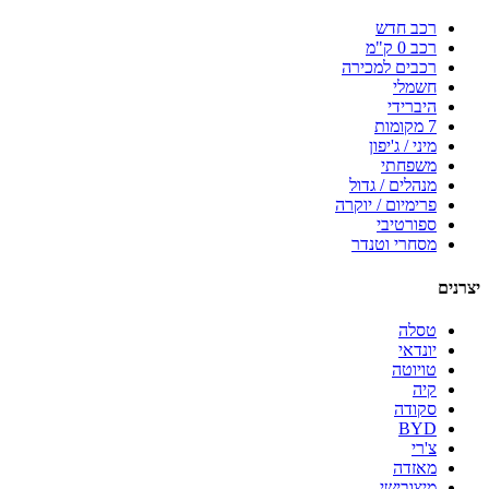
רכב חדש
רכב 0 ק"מ
רכבים למכירה
חשמלי
היברידי
7 מקומות
מיני / ג'יפון
משפחתי
מנהלים / גדול
פרימיום / יוקרה
ספורטיבי
מסחרי וטנדר
יצרנים
טסלה
יונדאי
טויוטה
קיה
סקודה
BYD
צ'רי
מאזדה
מיצובישי