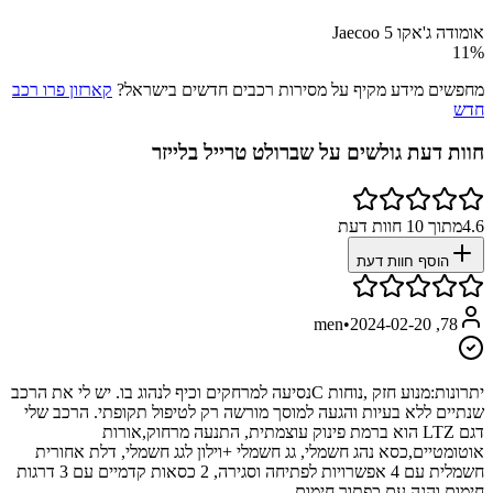
אומודה ג'אקו Jaecoo 5
11
%
מחפשים מידע מקיף על מסירות רכבים חדשים בישראל?
קארזון פרו רכב
חדש
חוות דעת גולשים על
שברולט טרייל בלייזר
4.6
מתוך
10
חוות דעת
הוסף חוות דעת
•
2024-02-20
78, men
יתרונות:
מנוע חזק ,נוחות Cנסיעה למרחקים וכיף לנהוג בו. יש לי את הרכב
שנתיים ללא בעיות והגעה למוסך מורשה רק לטיפול תקופתי. הרכב שלי
דגם LTZ הוא ברמת פינוק עוצמתית, התנעה מרחוק,אורות
אוטומטיים,כסא נהג חשמלי, גג חשמלי +וילון לגג חשמלי, דלת אחורית
חשמלית עם 4 אפשרויות לפתיחה וסגירה, 2 כסאות קדמיים עם 3 דרגות
חימום והגה עם כפתור חימום....