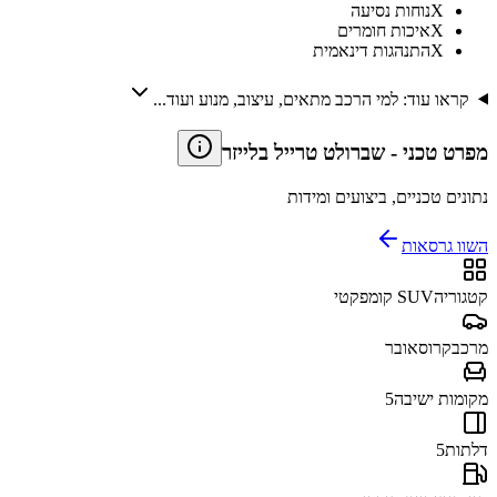
X
נוחות נסיעה
X
איכות חומרים
X
התנהגות דינאמית
קראו עוד: למי הרכב מתאים, עיצוב, מנוע ועוד...
מפרט טכני
-
שברולט טרייל בלייזר
נתונים טכניים, ביצועים ומידות
השוו גרסאות
קטגוריה
SUV קומפקטי
מרכב
קרוסאובר
מקומות ישיבה
5
דלתות
5