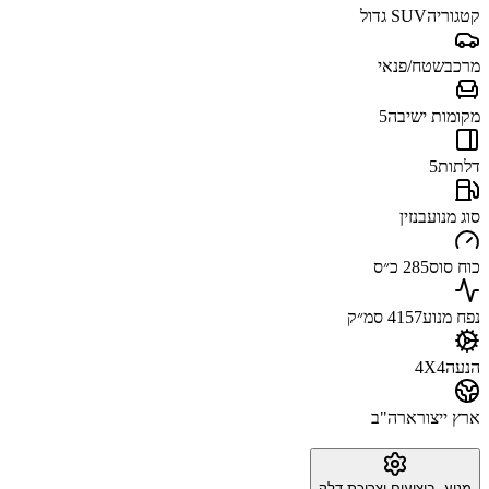
קטגוריה
SUV גדול
מרכב
שטח/פנאי
מקומות ישיבה
5
דלתות
5
סוג מנוע
בנזין
כוח סוס
285 כ״ס
נפח מנוע
4157 סמ״ק
הנעה
4X4
ארץ ייצור
ארה"ב
מנוע, ביצועים וצריכת דלק