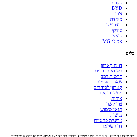
סקודה
BYD
צ'רי
מאזדה
מיצובישי
סוזוקי
סיאט
אמ.ג'י MG
כלים
דו"ח קארזון
השוואת רכבים
חדשות רכב
שאלות נפוצות
קארזון לסוחרים
מחשבוני אגרות
אודות
צור קשר
תנאי שימוש
נגישות
מדיניות פרטיות
דווח שגיאה
*המידע המוצג באתר הינו מידע כללי בלבד שנאסף ממקורות פומביים