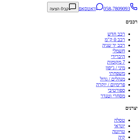
058-7809093
וואטסאפ
קבלו הצעה
רכבים
רכב חדש
רכב 0 ק"מ
רכב יד שניה
חשמלי
היברידי
7 מקומות
מיני / ג'יפון
משפחתי
מנהלים / גדול
פרימיום / יוקרה
ספורטיבי
מסחרי וטנדר
יצרנים
טסלה
יונדאי
טויוטה
קיה