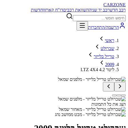
CARZONE
רכב חדש
רכב יד שניה
השוואת רכבים
דו"ח קארזון
חדשות
הרשמה/התחברות
ראשי
שברולט
טרייל בלייזר
2009
LTZ 4X4 4.2 ליטר
הצג את כל התמונות