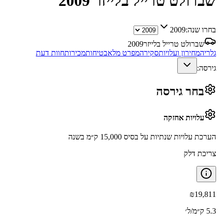
שברולט טרייל בלייזר
2009
בחרו שנה:
2009
שברולט טרייל בלייזר
2009
גלריה
מחירון ועלויות
סקירה
מפרט מלא
בטיחות
מכירות
חוות דעת
גירסה:
בחר גירסה
עלויות אחזקה
הערכת עלויות שנתיות על בסיס 15,000 ק״מ בשנה
צריכת דלק
₪
19,811
5.3 ק״מ/ל׳