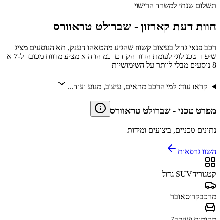
תשלום שנתי למשרד הרישוי
חוות דעת קארזון -
שברולט טראוורס
רכב פנאי גדול בעיצוב קשוח שהגיע מהטאהו הענק, תא הנוסעים מציג
שיפור טכנולוגי לעומת הדור הקודם וכמוהו הוא מציע מרווח מכובד ל-7 או
8 נוסעים מבלי לוותר על השימושיות
קראו עוד: למי הרכב מתאים, עיצוב, מנוע ועוד...
מפרט טכני
-
שברולט טראוורס
נתונים טכניים, ביצועים ומידות
השוו גרסאות
קטגוריה
SUV גדול
מרכב
קרוסאובר
מקומות ישיבה
7