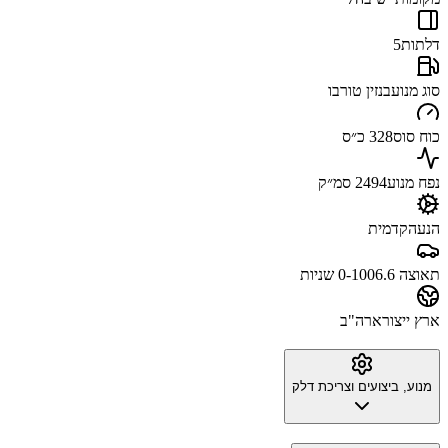
דלתות
5
סוג מנוע
בנזין טורבו
כוח סוס
328 כ״ס
נפח מנוע
2494 סמ״ק
הנעה
קדמית
תאוצה 0-100
6.6 שניות
ארץ ייצור
ארה"ב
מנוע, ביצועים וצריכת דלק