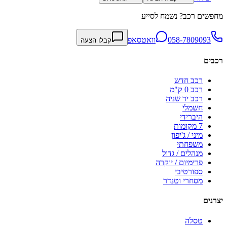
מחפשים רכב? נשמח לסייע
058-7809093
וואטסאפ
קבלו הצעה
רכבים
רכב חדש
רכב 0 ק"מ
רכב יד שניה
חשמלי
היברידי
7 מקומות
מיני / ג'יפון
משפחתי
מנהלים / גדול
פרימיום / יוקרה
ספורטיבי
מסחרי וטנדר
יצרנים
טסלה