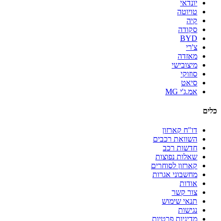
יונדאי
טויוטה
קיה
סקודה
BYD
צ'רי
מאזדה
מיצובישי
סוזוקי
סיאט
אמ.ג'י MG
כלים
דו"ח קארזון
השוואת רכבים
חדשות רכב
שאלות נפוצות
קארזון לסוחרים
מחשבוני אגרות
אודות
צור קשר
תנאי שימוש
נגישות
מדיניות פרטיות