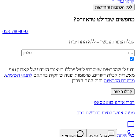
קראו עוד
לכל הכתבות והחדשות
מחפשים
שברולט טראוורס
?
058-7809093
קבלו הצעות עכשיו – ללא התחייבות
ידוע לי שהפרטים שמסרתי לעיל ייכללו במאגרי המידע של קארזון ואני
מאשר/ת קבלת דיוורים, פרסומות ופניה שיווקית בהתאם
לתנאי השימוש
,
מדיניות הפרטיות
וחוק הגנת הצרכן
קבלו הצעה
דברו איתנו בוואטסאפ
מענה אנושי לסיוע ברכישת רכב
שיחה
קבלו הצעה
וואטסאפ