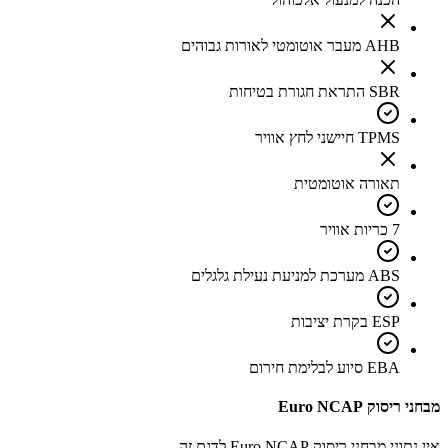
AHB מעבר אוטומטי לאורות גבוהים
SBR התראת חגורת בטיחות
TPMS חיישני לחץ אוויר
תאורה אוטומטית
7 כריות אוויר
ABS מערכת למניעת נעילת גלגלים
ESP בקרת יציבות
EBA סיוע לבלימת חירום
מבחני ריסוק Euro NCAP
אין נתוני מבחני ריסוק Euro NCAP לדגם זה