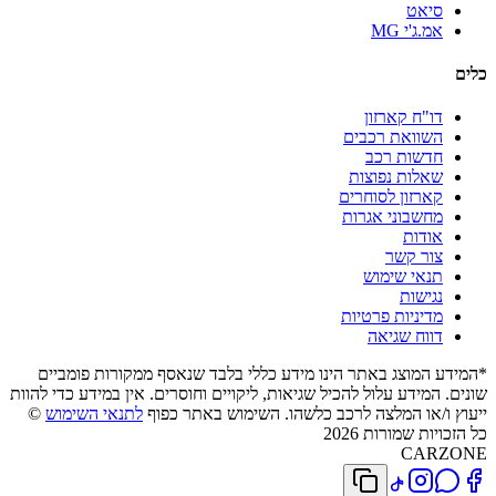
סיאט
אמ.ג'י MG
כלים
דו"ח קארזון
השוואת רכבים
חדשות רכב
שאלות נפוצות
קארזון לסוחרים
מחשבוני אגרות
אודות
צור קשר
תנאי שימוש
נגישות
מדיניות פרטיות
דווח שגיאה
*המידע המוצג באתר הינו מידע כללי בלבד שנאסף ממקורות פומביים
שונים. המידע עלול להכיל שגיאות, ליקויים וחוסרים. אין במידע כדי להוות
ייעוץ ו/או המלצה לרכב כלשהו. השימוש באתר כפוף
לתנאי השימוש
©
כל הזכויות שמורות 2026
CARZONE