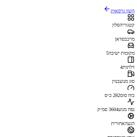
השוו גרסאות
קטגוריה
סלון
מרכב
סדאן
מקומות ישיבה
5
דלתות
4
סוג מנוע
בנזין
כוח סוס
282 כ״ס
נפח מנוע
3604 סמ״ק
הנעה
אחורית