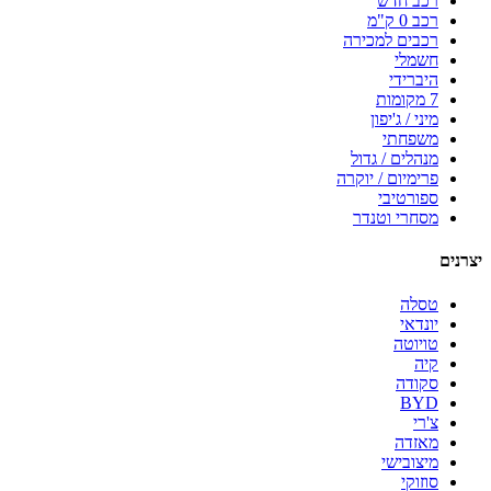
רכב חדש
רכב 0 ק"מ
רכבים למכירה
חשמלי
היברידי
7 מקומות
מיני / ג'יפון
משפחתי
מנהלים / גדול
פרימיום / יוקרה
ספורטיבי
מסחרי וטנדר
יצרנים
טסלה
יונדאי
טויוטה
קיה
סקודה
BYD
צ'רי
מאזדה
מיצובישי
סוזוקי