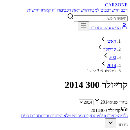
CARZONE
רכב חדש
רכבים למכירה
השוואת רכבים
דו"ח קארזון
חדשות
הרשמה/התחברות
ראשי
קרייזלר
300
2014
לימיטד 3.6 ליטר
קרייזלר 300
2014
בחרו שנה:
2014
קרייזלר 300
2014
גלריה
מחירון ועלויות
סקירה
מפרט מלא
בטיחות
מכירות
חוות דעת
גירסה: