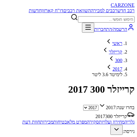
CARZONE
רכב חדש
רכבים למכירה
השוואת רכבים
דו"ח קארזון
חדשות
הרשמה/התחברות
ראשי
קרייזלר
300
2017
לימיטד 3.6 ליטר
קרייזלר 300
2017
בחרו שנה:
2017
קרייזלר 300
2017
גלריה
מחירון ועלויות
סקירה
מפרט מלא
בטיחות
מכירות
חוות דעת
גירסה: