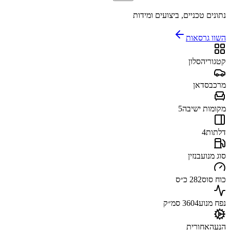
נתונים טכניים, ביצועים ומידות
השוו גרסאות
קטגוריה
סלון
מרכב
סדאן
מקומות ישיבה
5
דלתות
4
סוג מנוע
בנזין
כוח סוס
282 כ״ס
נפח מנוע
3604 סמ״ק
הנעה
אחורית