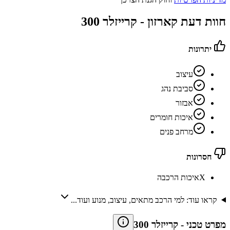
חוות דעת קארזון -
קרייזלר 300
יתרונות
עיצוב
סביבת נהג
אבזור
איכות חומרים
מרחב פנים
חסרונות
X
איכות הרכבה
קראו עוד: למי הרכב מתאים, עיצוב, מנוע ועוד...
מפרט טכני
-
קרייזלר 300