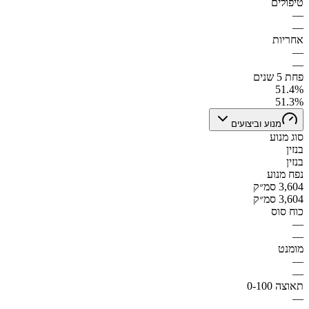
טיפולים
—
—
אחריות
—
—
פחת 5 שנים
51.4%
51.3%
מנוע וביצועים
סוג מנוע
בנזין
בנזין
נפח מנוע
3,604 סמ״ק
3,604 סמ״ק
כוח סוס
—
—
מומנט
—
—
תאוצה 0-100
—