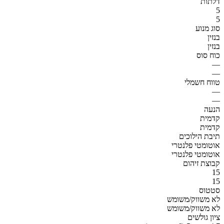
דלתות
5
5
סוג מנוע
בנזין
בנזין
כוח סוס
—
—
טווח חשמלי
—
—
הנעה
קדמית
קדמית
תיבת הילוכים
אוטומטי פלנטרי
אוטומטי פלנטרי
קבוצת זיהום
15
15
סטטוס
לא משווק/משומש
לא משווק/משומש
ציון גולשים