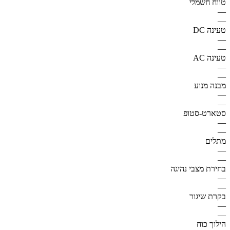
טווח חשמלי
—
—
טעינה DC
—
—
טעינה AC
—
—
מבנה מנוע
—
—
סטארט-סטופ
—
—
מתלים
—
—
בחירת מצבי נהיגה
—
—
בקרת שיגור
—
—
הילוך כוח