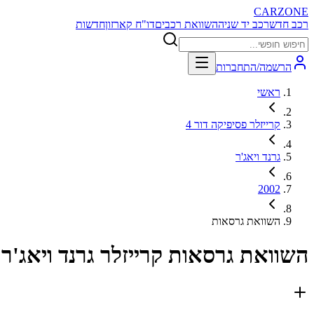
CARZONE
רכב חדש
רכב יד שניה
השוואת רכבים
דו"ח קארזון
חדשות
הרשמה/התחברות
ראשי
קרייזלר פסיפיקה דור 4
גרנד ויאג'ר
2002
השוואת גרסאות
השוואת גרסאות
קרייזלר גרנד ויאג'ר 2002