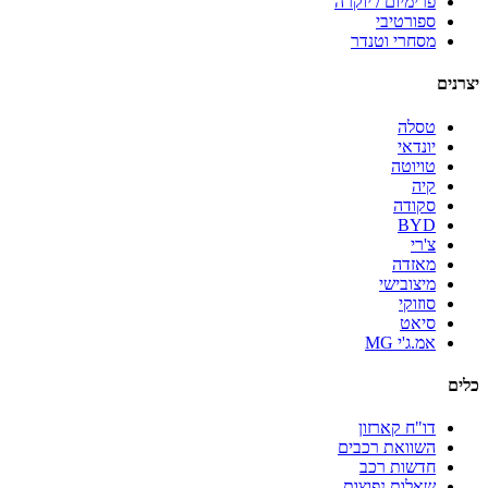
פרימיום / יוקרה
ספורטיבי
מסחרי וטנדר
יצרנים
טסלה
יונדאי
טויוטה
קיה
סקודה
BYD
צ'רי
מאזדה
מיצובישי
סוזוקי
סיאט
אמ.ג'י MG
כלים
דו"ח קארזון
השוואת רכבים
חדשות רכב
שאלות נפוצות