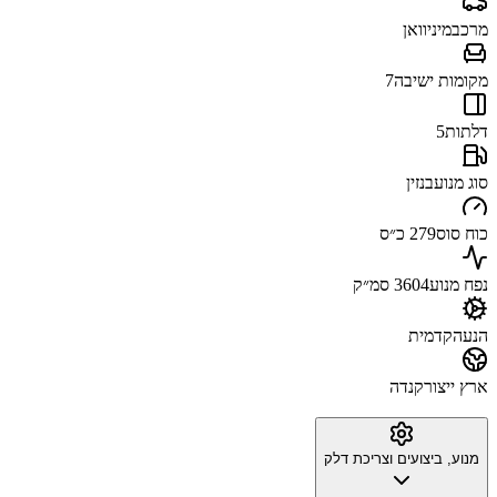
מרכב
מיניוואן
מקומות ישיבה
7
דלתות
5
סוג מנוע
בנזין
כוח סוס
279 כ״ס
נפח מנוע
3604 סמ״ק
הנעה
קדמית
ארץ ייצור
קנדה
מנוע, ביצועים וצריכת דלק