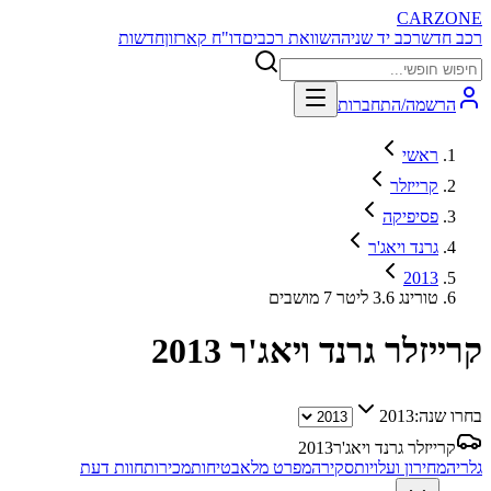
CARZONE
רכב חדש
רכב יד שניה
השוואת רכבים
דו"ח קארזון
חדשות
הרשמה/התחברות
ראשי
קרייזלר
פסיפיקה
גרנד ויאג'ר
2013
טורינג 3.6 ליטר 7 מושבים
קרייזלר גרנד ויאג'ר
2013
בחרו שנה:
2013
קרייזלר גרנד ויאג'ר
2013
גלריה
מחירון ועלויות
סקירה
מפרט מלא
בטיחות
מכירות
חוות דעת