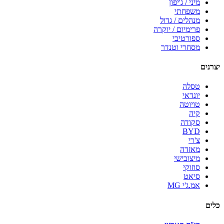
מיני / ג'יפון
משפחתי
מנהלים / גדול
פרימיום / יוקרה
ספורטיבי
מסחרי וטנדר
יצרנים
טסלה
יונדאי
טויוטה
קיה
סקודה
BYD
צ'רי
מאזדה
מיצובישי
סוזוקי
סיאט
אמ.ג'י MG
כלים