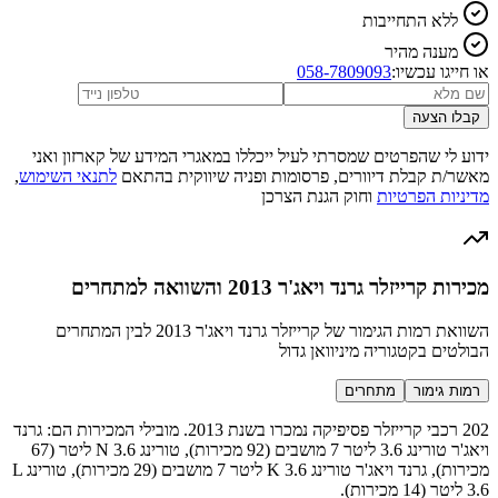
ללא התחייבות
מענה מהיר
או חייגו עכשיו:
058-7809093
קבלו הצעה
ידוע לי שהפרטים שמסרתי לעיל ייכללו במאגרי המידע של קארזון ואני
מאשר/ת קבלת דיוורים, פרסומות ופניה שיווקית בהתאם
לתנאי השימוש
,
מדיניות הפרטיות
וחוק הגנת הצרכן
מכירות קרייזלר גרנד ויאג'ר 2013 והשוואה למתחרים
השוואת רמות הגימור של קרייזלר גרנד ויאג'ר 2013 לבין המתחרים
הבולטים בקטגוריה מיניוואן גדול
רמות גימור
מתחרים
202 רכבי קרייזלר פסיפיקה נמכרו בשנת 2013. מובילי המכירות הם: גרנד
ויאג'ר טורינג 3.6 ליטר 7 מושבים (92 מכירות), טורינג N 3.6 ליטר (67
מכירות), גרנד ויאג'ר טורינג K 3.6 ליטר 7 מושבים (29 מכירות), טורינג L
3.6 ליטר (14 מכירות).