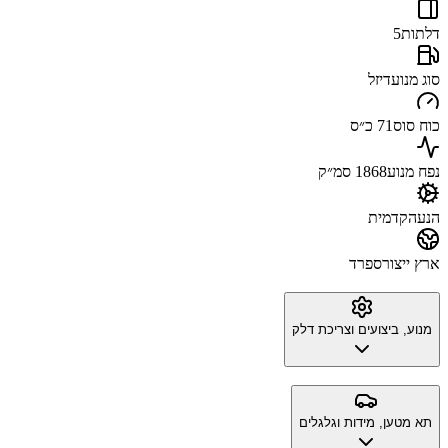
דלתות
5
סוג מנוע
דיזל
כוח סוס
71 כ״ס
נפח מנוע
1868 סמ״ק
הנעה
קדמית
ארץ ייצור
ספרד
מנוע, ביצועים וצריכת דלק
תא מטען, מידות וגלגלים