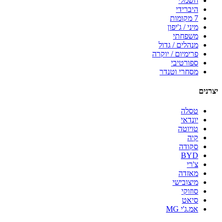
חשמלי
היברידי
7 מקומות
מיני / ג'יפון
משפחתי
מנהלים / גדול
פרימיום / יוקרה
ספורטיבי
מסחרי וטנדר
יצרנים
טסלה
יונדאי
טויוטה
קיה
סקודה
BYD
צ'רי
מאזדה
מיצובישי
סוזוקי
סיאט
אמ.ג'י MG