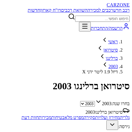
CARZONE
רכב חדש
רכבים למכירה
השוואת רכבים
דו"ח קארזון
חדשות
הרשמה/התחברות
ראשי
סיטרואן
ברלינגו
2003
X דיזל 1.9 ליטר ידני
סיטרואן ברלינגו
2003
בחרו שנה:
2003
סיטרואן ברלינגו
2003
גלריה
מחירון ועלויות
סקירה
מפרט מלא
בטיחות
מכירות
חוות דעת
גירסה: