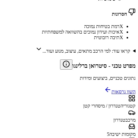
חסרונות
X
רמת בטיחות נמוכה
X
איכות ועידון נמוכים בהשוואה למשפחתיות
X
תיבה רובוטית
קראו עוד: למי הרכב מתאים, עיצוב, מנוע ועוד...
מפרט טכני
-
סיטרואן ברלינגו
נתונים טכניים, ביצועים ומידות
השוו גרסאות
קטגוריה
טנדרון / מיסחרי קטן
מרכב
טנדרון
מקומות ישיבה
5