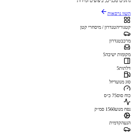
נתונים טכניים, ביצועים ומידות
השוו גרסאות
קטגוריה
טנדרון / מיסחרי קטן
מרכב
טנדרון
מקומות ישיבה
5
דלתות
5
סוג מנוע
דיזל
כוח סוס
75 כ״ס
נפח מנוע
1560 סמ״ק
הנעה
קדמית