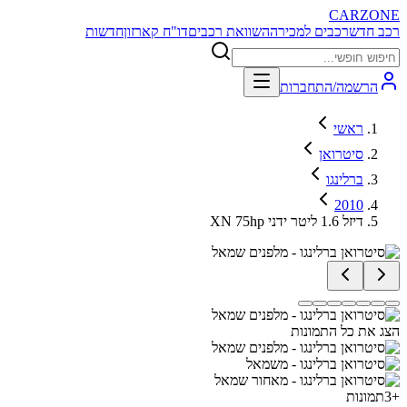
CARZONE
רכב חדש
רכבים למכירה
השוואת רכבים
דו"ח קארזון
חדשות
הרשמה/התחברות
ראשי
סיטרואן
ברלינגו
2010
XN 75hp דיזל 1.6 ליטר ידני
הצג את כל התמונות
+
3
תמונות