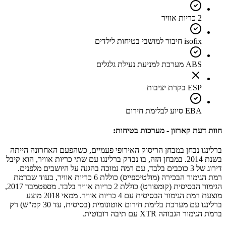
2 כריות אוויר
isofix חיבור למושבי בטיחות לילדים
ABS מערכת למניעת נעילת גלגלים
ESP בקרת יציבות
EBA סיוע לבלימת חירום
חוות דעת קארזון - מערכות בטיחות:
ברלינגו נבחן במבחן הריסוק האירופי פעמיים, כשהפעם האחרונה הייתה
בשנת 2014. במבחן הזה, בו נבדק ברלינגו עם שתי כריות אוויר, הוא קיבל
דירוג של 3 כוכבים בלבד, עם רמה נמוכה בהגנה על היושבים מלפנים.
רמת הגימור הבכירה (מולטיספייס) כוללת 6 כריות אוויר, בעוד שברמת
הגימור הבסיסית (קומפורט) כוללת 2 כריות אוויר בלבד. מספטמבר 2017,
מוצעת רמת הגימור הבסיסית עם 4 כריות אוויר. ממאי 2018 מוצע
ברלינגו עם מערכת בלימת חירום אוטונומית (בסיסית, עד 30 קמ"ש) רק
ברמת הגימור הגבוהה XTR עם תיבה רובוטית.