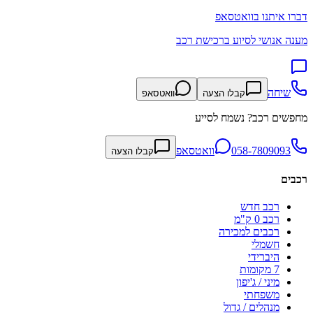
דברו איתנו בוואטסאפ
מענה אנושי לסיוע ברכישת רכב
שיחה
קבלו הצעה
וואטסאפ
מחפשים רכב? נשמח לסייע
058-7809093
וואטסאפ
קבלו הצעה
רכבים
רכב חדש
רכב 0 ק"מ
רכבים למכירה
חשמלי
היברידי
7 מקומות
מיני / ג'יפון
משפחתי
מנהלים / גדול