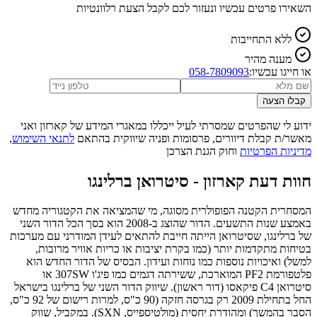
השאירו פרטים עכשיו ונעזור לכם לקבל הצעת רלוונטיות
ללא התחייבות
מענה מהיר
או חייגו עכשיו:
058-7809093
קבלו הצעה
ידוע לי שהפרטים שמסרתי לעיל ייכללו במאגרי המידע של קארזון ואני
מאשר/ת קבלת דיוורים, פרסומות ופניה שיווקית בהתאם
לתנאי השימוש
,
מדיניות הפרטיות
וחוק הגנת הצרכן
חוות דעת קארזון -
סיטרואן ברלינגו
המסחרית הקטנה הפופולרית מסוגה, מי שהמציאה את הקטגוריה מחדש
באמצע שנות התשעים. הדור שהוצג ב-2008 הוא בסך הכל הדור השני
של ברלינגו, שסיטרואן הייתה חייבת להתאים לעידן המודרני עם מערכות
בטיחות מתקדמות יותר (כמו בקרת יציבות או כריות אוויר מרובות,
למשל) ואיכויות נוספות כמו נוחות ועידון. הבסיס של הדור החדש הוא
פלטפורמת PF2 המוארכת, ששירתה דגמים כמו פיג'ו 307SW או
סיטרואן C4 פיקאסו (דור ראשון). שיווק הדור השני של ברלינגו בישראל
החל בתחילת 2009 רק בגרסה חזקה (90 כ"ס, למרות רישום של 92 כ"ס,
הסבר בהמשך) ומהודרת יחסית (מולטיספייס, SXN). במקביל, שווק