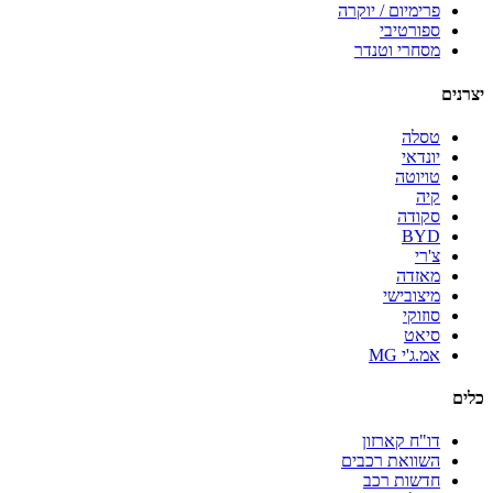
פרימיום / יוקרה
ספורטיבי
מסחרי וטנדר
יצרנים
טסלה
יונדאי
טויוטה
קיה
סקודה
BYD
צ'רי
מאזדה
מיצובישי
סוזוקי
סיאט
אמ.ג'י MG
כלים
דו"ח קארזון
השוואת רכבים
חדשות רכב