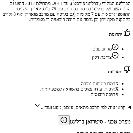
הברלינגו המקורי ('ברלינגו פירסט'), עד 2011. מתחילת 2012 הוצע גם
הדור השני של ברלינגו בגרסה בסיסית, עם 75 כ"ס. לאורך השנים
התווספו גרסאות עם 7 מקומות (גם בגרסה עם מרכב מוארך) ואף 8 (לרוב
בהתקנה מקומית) וכן גרסה עם תיבה רובוטית דו-מצמדית.
יתרונות
מרחב פנים
צריכת דלק
חסרונות
X
רמת בטיחות נמוכה
X
איכות ועידון נמוכים בהשוואה למשפחתיות
X
תיבה רובוטית
קראו עוד: למי הרכב מתאים, עיצוב, מנוע ועוד...
מפרט טכני
-
סיטרואן ברלינגו