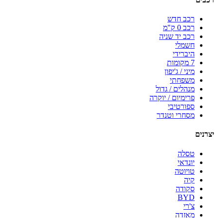
רכב חדש
רכב 0 ק"מ
רכב יד שניה
חשמלי
היברידי
7 מקומות
מיני / ג'יפון
משפחתי
מנהלים / גדול
פרימיום / יוקרה
ספורטיבי
מסחרי וטנדר
יצרנים
טסלה
יונדאי
טויוטה
קיה
סקודה
BYD
צ'רי
מאזדה