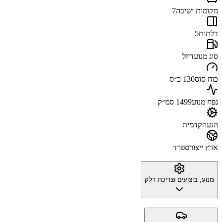
מקומות ישיבה
7
דלתות
5
סוג מנוע
דיזל
כוח סוס
130 כ״ס
נפח מנוע
1499 סמ״ק
הנעה
קדמית
ארץ ייצור
ספרד
מנוע, ביצועים וצריכת דלק