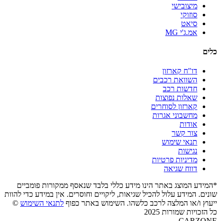
מיצובישי
סוזוקי
סיאט
אמ.ג'י MG
כלים
דו"ח קארזון
השוואת רכבים
חדשות רכב
שאלות נפוצות
קארזון לסוחרים
מחשבוני אגרות
אודות
צור קשר
תנאי שימוש
נגישות
מדיניות פרטיות
דווח שגיאה
*המידע המוצג באתר הינו מידע כללי בלבד שנאסף ממקורות פומביים
שונים. המידע עלול להכיל שגיאות, ליקויים וחוסרים. אין במידע כדי להוות
ייעוץ ו/או המלצה לרכב כלשהו. השימוש באתר כפוף
לתנאי השימוש
©
כל הזכויות שמורות 2025
CARZONE