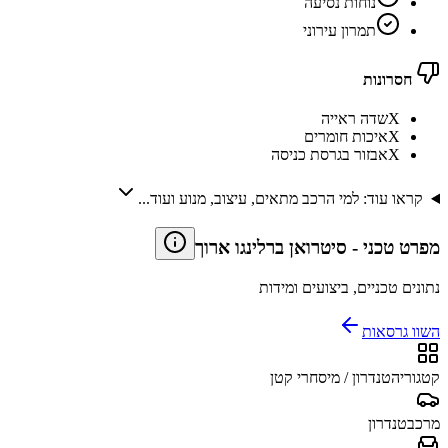
נוחות נסיעה
תמרון עירוני
חסרונות
X
שדה ראייה
X
איכות חומרים
X
אבזור בגרסת כניסה
קראו עוד: למי הרכב מתאים, עיצוב, מנוע ועוד...
מפרט טכני
-
סיטרואן ברלינגו ארוך
נתונים טכניים, ביצועים ומידות
השוו גרסאות
קטגוריה
טנדרון / מיסחרי קטן
מרכב
טנדרון