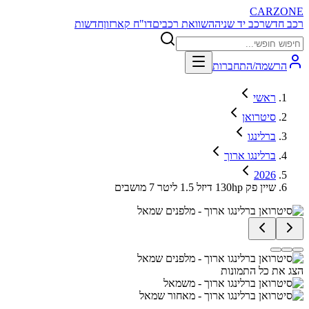
CARZONE
רכב חדש
רכב יד שניה
השוואת רכבים
דו"ח קארזון
חדשות
הרשמה/התחברות
ראשי
סיטרואן
ברלינגו
ברלינגו ארוך
2026
שיין פק 130hp דיזל 1.5 ליטר 7 מושבים
הצג את כל התמונות