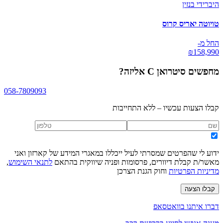
היברידי בנזין
טויוטה יאריס קרוס
החל מ-
₪
158,990
מחפשים
סיטרואן C אליזה
?
058-7809093
קבלו הצעות עכשיו – ללא התחייבות
ידוע לי שהפרטים שמסרתי לעיל ייכללו במאגרי המידע של קארזון ואני
מאשר/ת קבלת דיוורים, פרסומות ופניה שיווקית בהתאם
לתנאי השימוש
,
מדיניות הפרטיות
וחוק הגנת הצרכן
קבלו הצעה
דברו איתנו בוואטסאפ