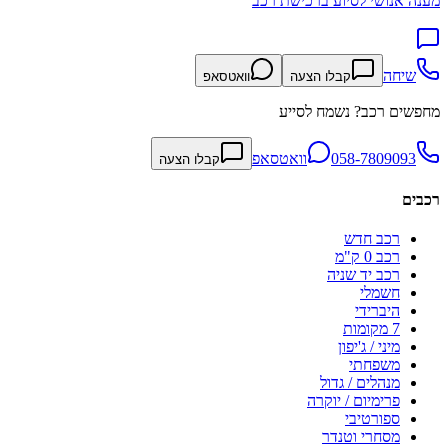
מענה אנושי לסיוע ברכישת רכב
שיחה
קבלו הצעה
וואטסאפ
מחפשים רכב? נשמח לסייע
058-7809093
וואטסאפ
קבלו הצעה
רכבים
רכב חדש
רכב 0 ק"מ
רכב יד שניה
חשמלי
היברידי
7 מקומות
מיני / ג'יפון
משפחתי
מנהלים / גדול
פרימיום / יוקרה
ספורטיבי
מסחרי וטנדר