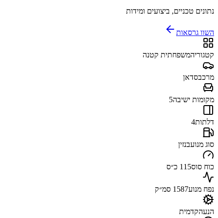
נתונים טכניים, ביצועים ומידות
השוו גרסאות
קטגוריה
משפחתית קטנה
מרכב
סדאן
מקומות ישיבה
5
דלתות
4
סוג מנוע
בנזין
כוח סוס
115 כ״ס
נפח מנוע
1587 סמ״ק
הנעה
קדמית