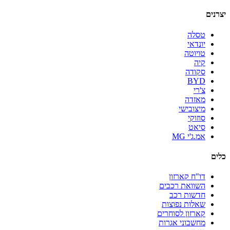
יצרנים
טסלה
יונדאי
טויוטה
קיה
סקודה
BYD
צ'רי
מאזדה
מיצובישי
סוזוקי
סיאט
אמ.ג'י MG
כלים
דו"ח קארזון
השוואת רכבים
חדשות רכב
שאלות נפוצות
קארזון לסוחרים
מחשבוני אגרות