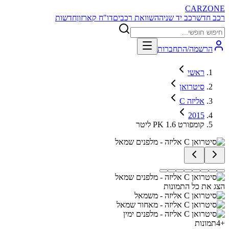
CARZONE
רכב חדש
רכב יד שניה
השוואת רכבים
דו"ח קארזון
חדשות
הרשמה/התחברות
ראשי
סיטרואן
C אליזה
2015
קומפורט PK 1.6 ליטר
הצג את כל התמונות
+
4
תמונות