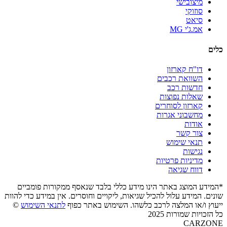
מיצובישי
סוזוקי
סיאט
אמ.ג'י MG
כלים
דו"ח קארזון
השוואת רכבים
חדשות רכב
שאלות נפוצות
קארזון לסוחרים
מחשבוני אגרות
אודות
צור קשר
תנאי שימוש
נגישות
מדיניות פרטיות
דווח שגיאה
*המידע המוצג באתר הינו מידע כללי בלבד שנאסף ממקורות פומביים
שונים. המידע עלול להכיל שגיאות, ליקויים וחוסרים. אין במידע כדי להוות
ייעוץ ו/או המלצה לרכב כלשהו. השימוש באתר כפוף
לתנאי השימוש
©
כל הזכויות שמורות 2025
CARZONE