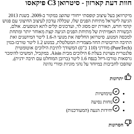
חוות דעת קארזון -
סיטרואן C3 פיקאסו
מיקרוואן בעל עיצוב קופסתי ייחודי שהוצג במקור ב-2009. בשנת 2013
הגיעה לישראל מתיחת הפנים שלו, שכללה עדכון לעיצוב החיצוני עם פגוש
קדמי חדש, תאורת יום מסוג לד, ועדכונים קלים לתא הנוסעים. אולם,
הבשורה האמיתית של מתיחת הפנים הגיעה קצת מאוחר יותר ומתחת
למכסה המנוע. סיטרואן החליפה את מנועי ה-1.6 ליטר המיושנים ואת
התיבה הרובוטית החד-מצמדית המטלטלת, במנוע 1.2 ליטר טורבו-בנזין
(PureTech) מודרני (110 כ"ס) המשודך לתיבת הילוכים אוטומטית
פלנטרית מצוינת בעלת 6 הילוכים מבית Aisin. במקביל, המשיכו להימכר
גרסאות טורבו-דיזל בנפח 1.6 ליטר (ברובן המוחלט עם תיבה ידנית),
שהפכו לחביבות במיוחד על נהגי מוניות ומורי נהיגה
יתרונות
שימושיות
נוחות נסיעה
יחידות הנעה (המעודכנות)
חסרונות