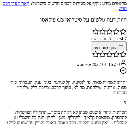
מחפשים מידע מקיף על מסירות רכבים חדשים בישראל?
קארזון פרו רכב
חדש
חוות דעת גולשים על
סיטרואן C3 פיקאסו
4.7
מתוך
3
חוות דעת
הוסף חוות דעת
•
2022-01-16
50, women
יתרונות:
מרווח מאוד, נח לנסיעה, קל לנהיגה, בגאז' ענק. העברתי איתו
ספות, ארונות, שולחנות, מה לא, בתוך הרכב. צריכת דלק שלו דיי
חסכונית.
X
חסרונות:
אחרי 9 שנים שבהן לא ראתה מוסך....התחילה הצרפתית
להתפרק, משאבת קלאץ' - להחליף, מזגן - לתקן, הגה כח חשמלי !!! -
להחליף ....ואין כמעט חלפים. רכב באמת באמת מצויין עד שמגיע לגיל 9.