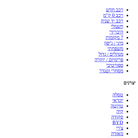
רכב חדש
רכב 0 ק"מ
רכב יד שניה
חשמלי
היברידי
7 מקומות
מיני / ג'יפון
משפחתי
מנהלים / גדול
פרימיום / יוקרה
ספורטיבי
מסחרי וטנדר
יצרנים
טסלה
יונדאי
טויוטה
קיה
סקודה
BYD
צ'רי
מאזדה