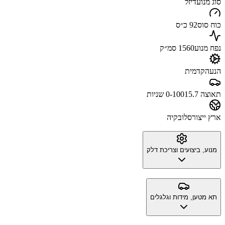
סוג מנוע
דיזל
כוח סוס
92 כ״ס
נפח מנוע
1560 סמ״ק
הנעה
קדמית
תאוצה 0-100
15.7 שניות
ארץ ייצור
סלובקיה
מנוע, ביצועים וצריכת דלק
תא מטען, מידות וגלגלים