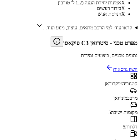
X
אמינות יחידת הנעה (1.2 ל' טורבו)
X
בידוד רעשים
X
הנדסת אנוש
קראו עוד: למי הרכב מתאים, עיצוב, מנוע ועוד...
מפרט טכני
-
סיטרואן C3 פיקאסו
נתונים טכניים, ביצועים ומידות
השוו גרסאות
קטגוריה
מיקרווואן
מרכב
מיניוואן
מקומות ישיבה
5
דלתות
5