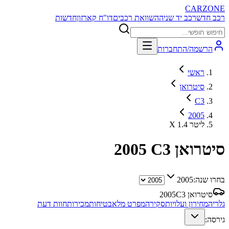
CARZONE
רכב חדש
רכב יד שניה
השוואת רכבים
דו"ח קארזון
חדשות
הרשמה/התחברות
ראשי
סיטרואן
C3
2005
X 1.4 ליטר
סיטרואן C3
2005
בחרו שנה:
2005
סיטרואן C3
2005
גלריה
מחירון ועלויות
סקירה
מפרט מלא
בטיחות
מכירות
חוות דעת
גירסה: