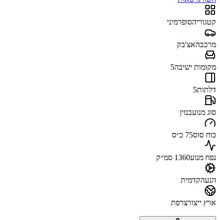
קטגוריה
סופרמיני
מרכב
האצ'בק
מקומות ישיבה
5
דלתות
5
סוג מנוע
בנזין
כוח סוס
75 כ״ס
נפח מנוע
1360 סמ״ק
הנעה
קדמית
ארץ ייצור
צרפת