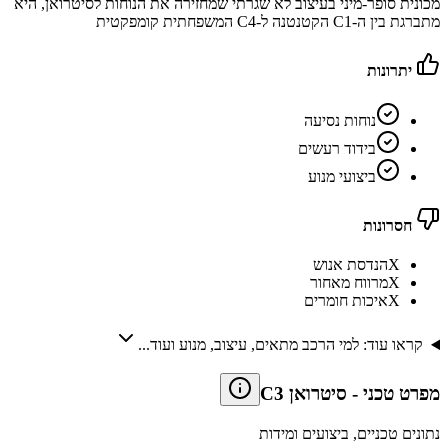
מכונית סופר-מיני בעיצוב לא שגרתי שמחזירה את הנוחות לסיטרואן, היא
מתברגת בין ה-C1 הקטנטנה ל-C4 המשפחתית קומפקטית
יתרונות
נוחות נסיעה
בידוד רעשים
ביצועי מנוע
חסרונות
X
הנדסת אנוש
X
מרווח מאחור
X
איכות חומרים
קראו עוד: למי הרכב מתאים, עיצוב, מנוע ועוד...
מפרט טכני
-
סיטרואן C3
נתונים טכניים, ביצועים ומידות