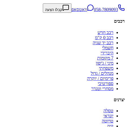
058-7809093
וואטסאפ
קבלו הצעה
רכבים
רכב חדש
רכב 0 ק"מ
רכב יד שניה
חשמלי
היברידי
7 מקומות
מיני / ג'יפון
משפחתי
מנהלים / גדול
פרימיום / יוקרה
ספורטיבי
מסחרי וטנדר
יצרנים
טסלה
יונדאי
טויוטה
קיה