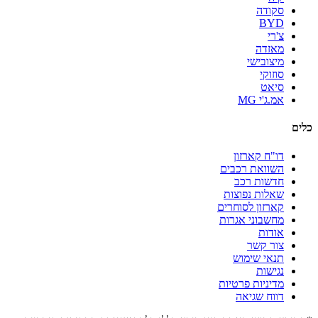
סקודה
BYD
צ'רי
מאזדה
מיצובישי
סוזוקי
סיאט
אמ.ג'י MG
כלים
דו"ח קארזון
השוואת רכבים
חדשות רכב
שאלות נפוצות
קארזון לסוחרים
מחשבוני אגרות
אודות
צור קשר
תנאי שימוש
נגישות
מדיניות פרטיות
דווח שגיאה