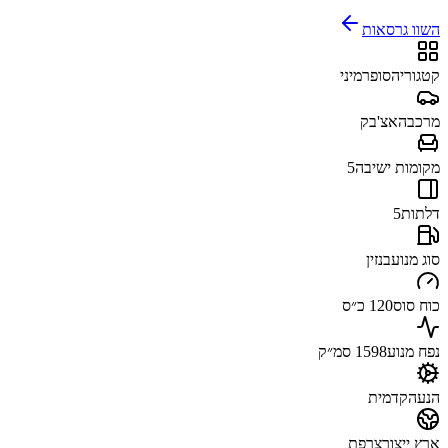
השוו גרסאות
קטגוריה
סופרמיני
מרכב
האצ'בק
מקומות ישיבה
5
דלתות
5
סוג מנוע
בנזין
כוח סוס
120 כ״ס
נפח מנוע
1598 סמ״ק
הנעה
קדמית
ארץ ייצור
צרפת