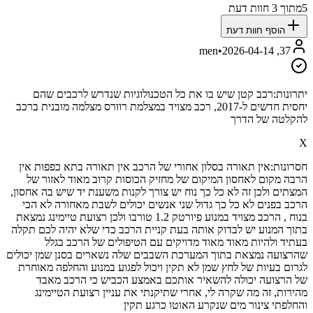
5
מתוך
3
חוות דעת
הוסף חוות דעת
•
2026-04-14
37, men
יתרונות:
רכב קטן שיש בו את כל הטכנולוגיות שנדרש לרכבים שהם
יחסית חדשים ל-2017, רכב מצויד במצלמת רוורס מצלמה מובנית ברכב
להקלטה של הדרך
X
חסרונות:
אין תאורה בסלון אחורי של הרכב אין תאורה בתא כפפות אין
הרבה מקום לאחסון המיקום של מחזיק הכוסות קרוב מאוד לאזור של
המצתים ולכן זה לא כל כך נוח יש צורך לקנות משענת יד שיש בה אחסון,
הרכב בפנים לא כל כך גדול שני אנשים יכולים לשבת מאחורה לא הכי
בנוח , הרכב מצויד במנוע פיורטק 1.2 טורבו ולכן רצועת טיימינג נמצאת
בתוך המנוע יש לבדוק אותה בעת קניית הרכב כדי שלא יהיה לכם תקלה
בעתיד ולהיות מאוד מאוד מדויקים עם הטיפולים של הרכב בגלל
שהרצועה נמצאת בתוך המערכת השבבים שלה נשארים בסנן שמן יכולים
לגרום בעיות של לחץ שמן לא תקין ויכול לפגוע במנוע והחלפה מאוחרת
של הרצועה יכולה להשאיר אותכם באמצע הכביש כי הרכב מאבד
מהירות, זה מה שקרה לי, אחרי שתיקנתי את עניין רצועת הטיימינג
והחלפתי צינור מים שנקרע האוטו כרגע תקין