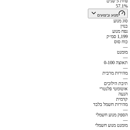
פחת 5 שנים
57.1%
מנוע וביצועים
סוג מנוע
בנזין
נפח מנוע
1,199 סמ״ק
כוח סוס
—
מומנט
—
תאוצה 0-100
—
מהירות מרבית
—
תיבת הילוכים
אוטומטי פלנטרי
הנעה
קדמית
מהירות חשמל בלבד
—
הספק מנוע חשמלי
—
מומנט מנוע חשמלי