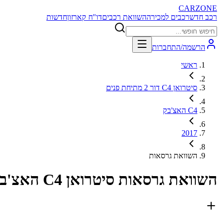
CARZONE
רכב חדש
רכבים למכירה
השוואת רכבים
דו"ח קארזון
חדשות
הרשמה/התחברות
ראשי
סיטרואן C4 דור 2 מתיחת פנים
C4 האצ'בק
2017
השוואת גרסאות
השוואת גרסאות
סיטרואן C4 האצ'בק 2017