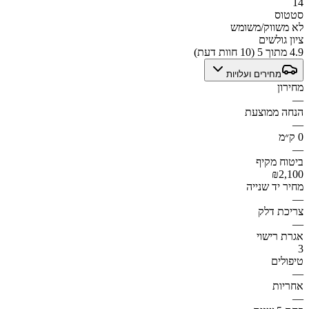
14
סטטוס
לא משווק/משומש
ציון גולשים
4.9 מתוך 5 (10 חוות דעת)
מחירים ועלויות
מחירון
—
הנחה ממוצעת
—
0 ק״מ
—
ביטוח מקיף
₪2,100
מחיר יד שנייה
—
צריכת דלק
—
אגרת רישוי
3
טיפולים
—
אחריות
—