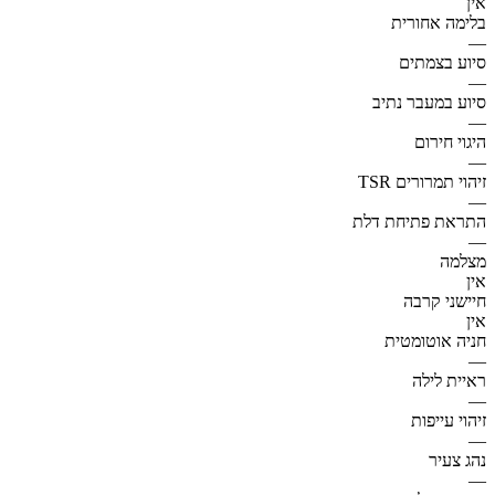
אין
בלימה אחורית
—
סיוע בצמתים
—
סיוע במעבר נתיב
—
היגוי חירום
—
זיהוי תמרורים TSR
—
התראת פתיחת דלת
—
מצלמה
אין
חיישני קרבה
אין
חניה אוטומטית
—
ראיית לילה
—
זיהוי עייפות
—
נהג צעיר
—