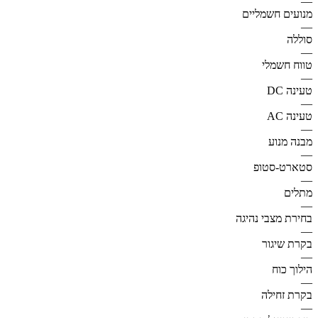
—
מנועים חשמליים
—
סוללה
—
טווח חשמלי
—
טעינה DC
—
טעינה AC
—
מבנה מנוע
—
סטארט-סטופ
—
מתלים
—
בחירת מצבי נהיגה
—
בקרת שיגור
—
הילוך כוח
—
בקרת זחילה
—