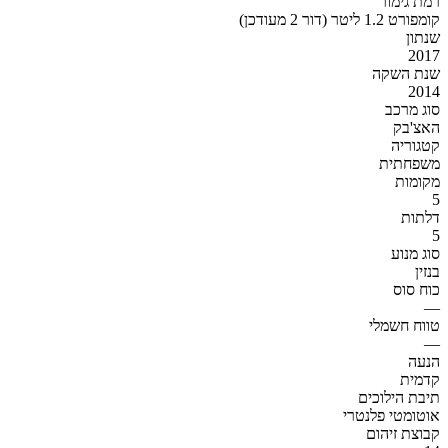
רמת גימור
קומפורט 1.2 ליטר (דור 2 מעודכן)
שנתון
2017
שנת השקה
2014
סוג מרכב
האצ'בק
קטגוריה
משפחתית
מקומות
5
דלתות
5
סוג מנוע
בנזין
כוח סוס
—
טווח חשמלי
—
הנעה
קדמית
תיבת הילוכים
אוטומטי פלנטרי
קבוצת זיהום