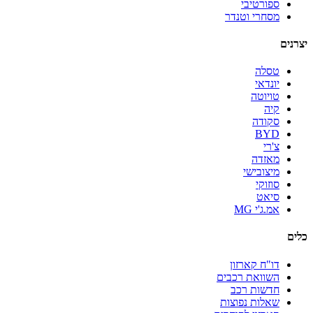
ספורטיבי
מסחרי וטנדר
יצרנים
טסלה
יונדאי
טויוטה
קיה
סקודה
BYD
צ'רי
מאזדה
מיצובישי
סוזוקי
סיאט
אמ.ג'י MG
כלים
דו"ח קארזון
השוואת רכבים
חדשות רכב
שאלות נפוצות