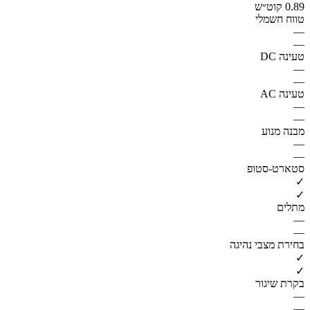
0.89 קוט״ש
טווח חשמלי
—
—
טעינה DC
—
—
טעינה AC
—
—
מבנה מנוע
—
—
סטארט-סטופ
✓
✓
מתלים
—
—
בחירת מצבי נהיגה
✓
✓
בקרת שיגור
—
—