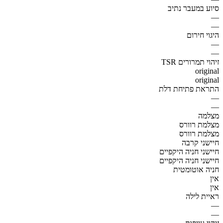
סיוע במעבר נתיב
—
—
היגוי חירום
—
—
זיהוי תמרורים TSR
original
original
התראת פתיחת דלת
—
—
מצלמה
מצלמת רוורס
מצלמת רוורס
חיישני קרבה
חיישני חניה היקפיים
חיישני חניה היקפיים
חניה אוטומטית
אין
אין
ראיית לילה
—
—