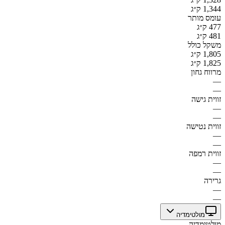
1,344 ק״ג
עומס מותר
477 ק״ג
481 ק״ג
משקל כולל
1,805 ק״ג
1,825 ק״ג
מרווח גחון
—
—
זווית גישה
—
—
זווית נטישה
—
—
זווית רמפה
—
—
גרירה
—
—
מולטימדיה
מולטימדיה