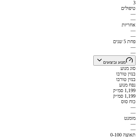
3
טיפולים
—
—
אחריות
—
—
פחת 5 שנים
—
—
מנוע וביצועים
סוג מנוע
בנזין טורבו
בנזין טורבו
נפח מנוע
1,199 סמ״ק
1,199 סמ״ק
כוח סוס
—
—
מומנט
—
—
תאוצה 0-100