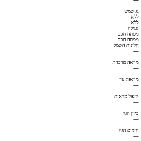
—
גג שמש
ללא
ללא
נעילה
מפתח חכם
מפתח חכם
חלונות חשמל
—
—
מראה מרכזית
—
—
מראות צד
—
—
קיפול מראות
—
—
כיוון הגה
—
—
חימום הגה
—