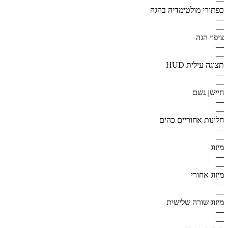
—
כפתורי מולטימדיה בהגה
—
—
ציפוי הגה
—
—
תצוגה עילית HUD
—
—
חיישן גשם
—
—
חלונות אחוריים כהים
—
—
מיזוג
—
—
מיזוג אחורי
—
—
מיזוג שורה שלישית
—
—