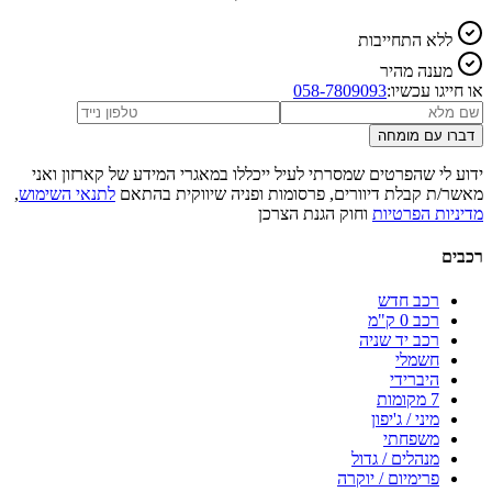
ללא התחייבות
מענה מהיר
או חייגו עכשיו:
058-7809093
דברו עם מומחה
ידוע לי שהפרטים שמסרתי לעיל ייכללו במאגרי המידע של קארזון ואני
מאשר/ת קבלת דיוורים, פרסומות ופניה שיווקית בהתאם
לתנאי השימוש
,
מדיניות הפרטיות
וחוק הגנת הצרכן
רכבים
רכב חדש
רכב 0 ק"מ
רכב יד שניה
חשמלי
היברידי
7 מקומות
מיני / ג'יפון
משפחתי
מנהלים / גדול
פרימיום / יוקרה