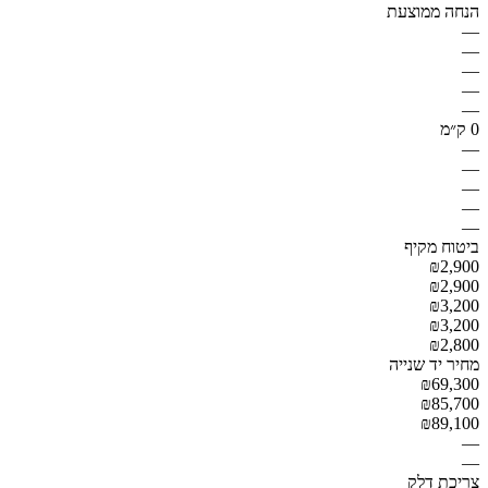
הנחה ממוצעת
—
—
—
—
—
0 ק״מ
—
—
—
—
—
ביטוח מקיף
₪2,900
₪2,900
₪3,200
₪3,200
₪2,800
מחיר יד שנייה
₪69,300
₪85,700
₪89,100
—
—
צריכת דלק