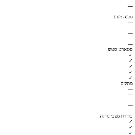
—
—
—
מבנה מנוע
—
—
—
—
—
סטארט-סטופ
✓
✓
✓
✓
✓
מתלים
—
—
—
—
—
בחירת מצבי נהיגה
✓
✓
✓