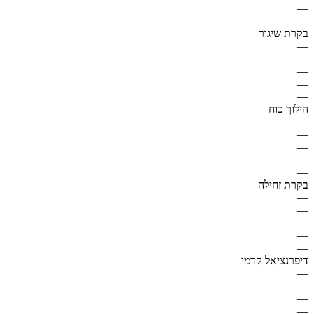
—
—
בקרת שיגור
—
—
—
—
—
הילוך כוח
—
—
—
—
—
בקרת זחילה
—
—
—
—
—
דיפרנציאל קדמי
—
—
—
—