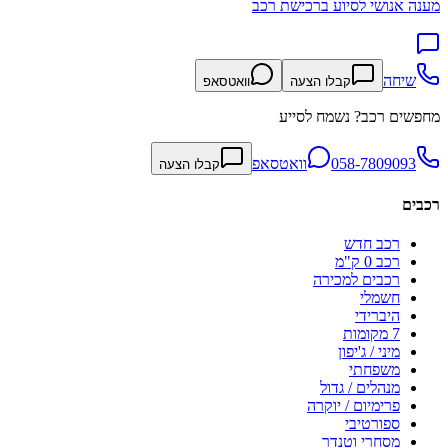
מענה אנושי לסיוע ברכישת רכב
שיחה
קבלו הצעה
וואטסאפ
מחפשים רכב? נשמח לסייע
058-7809093
וואטסאפ
קבלו הצעה
רכבים
רכב חדש
רכב 0 ק"מ
רכבים למכירה
חשמלי
היברידי
7 מקומות
מיני / ג'יפון
משפחתי
מנהלים / גדול
פרימיום / יוקרה
ספורטיבי
מסחרי וטנדר