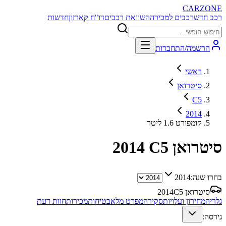
CARZONE
רכב חדש
רכבים למכירה
השוואת רכבים
דו"ח קארזון
חדשות
הרשמה/התחברות
ראשי
סיטרואן
C5
2014
קומפורט 1.6 ליטר
סיטרואן C5
2014
בחרו שנה:
2014
סיטרואן C5
2014
גלריה
מחירון ועלויות
סקירה
מפרט מלא
בטיחות
מכירות
חוות דעת
גירסה: