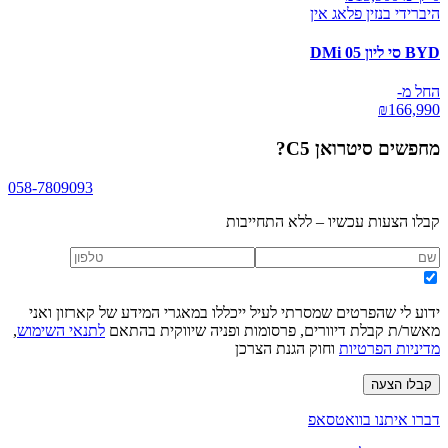
היברידי בנזין פלאג אין
BYD סי ליון 05 DMi
החל מ-
₪
166,990
מחפשים
סיטרואן C5
?
058-7809093
קבלו הצעות עכשיו – ללא התחייבות
ידוע לי שהפרטים שמסרתי לעיל ייכללו במאגרי המידע של קארזון ואני
מאשר/ת קבלת דיוורים, פרסומות ופניה שיווקית בהתאם
לתנאי השימוש
,
מדיניות הפרטיות
וחוק הגנת הצרכן
קבלו הצעה
דברו איתנו בוואטסאפ