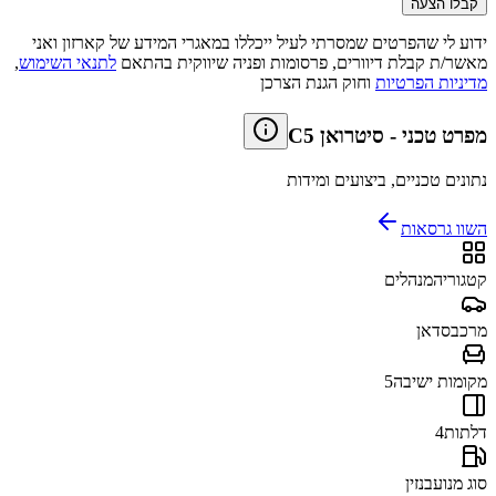
קבלו הצעה
ידוע לי שהפרטים שמסרתי לעיל ייכללו במאגרי המידע של קארזון ואני
מאשר/ת קבלת דיוורים, פרסומות ופניה שיווקית בהתאם
לתנאי השימוש
,
מדיניות הפרטיות
וחוק הגנת הצרכן
מפרט טכני
-
סיטרואן C5
נתונים טכניים, ביצועים ומידות
השוו גרסאות
קטגוריה
מנהלים
מרכב
סדאן
מקומות ישיבה
5
דלתות
4
סוג מנוע
בנזין