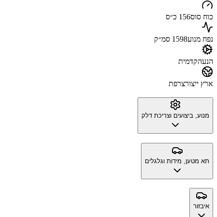
כוח סוס
156 כ״ס
נפח מנוע
1598 סמ״ק
הנעה
קדמית
ארץ ייצור
צרפת
מנוע, ביצועים וצריכת דלק
תא מטען, מידות וגלגלים
איבזור