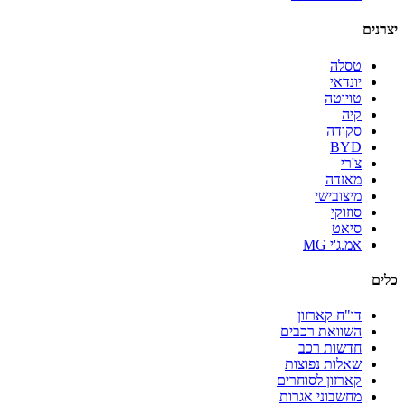
יצרנים
טסלה
יונדאי
טויוטה
קיה
סקודה
BYD
צ'רי
מאזדה
מיצובישי
סוזוקי
סיאט
אמ.ג'י MG
כלים
דו"ח קארזון
השוואת רכבים
חדשות רכב
שאלות נפוצות
קארזון לסוחרים
מחשבוני אגרות