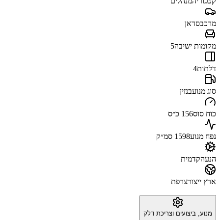
קטגוריה
מנהלים
מרכב
סדאן
מקומות ישיבה
5
דלתות
4
סוג מנוע
בנזין
כוח סוס
156 כ״ס
נפח מנוע
1598 סמ״ק
הנעה
קדמית
ארץ ייצור
צרפת
מנוע, ביצועים וצריכת דלק