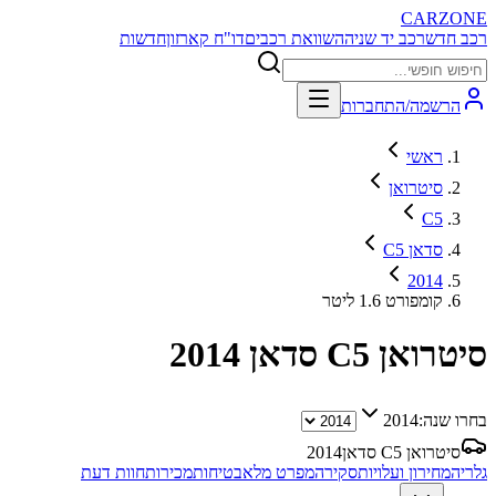
CARZONE
רכב חדש
רכב יד שניה
השוואת רכבים
דו"ח קארזון
חדשות
הרשמה/התחברות
ראשי
סיטרואן
C5
C5 סדאן
2014
קומפורט 1.6 ליטר
סיטרואן C5 סדאן
2014
בחרו שנה:
2014
סיטרואן C5 סדאן
2014
גלריה
מחירון ועלויות
סקירה
מפרט מלא
בטיחות
מכירות
חוות דעת