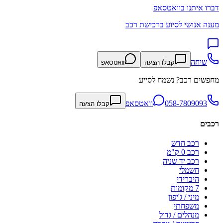
דברו איתנו בוואטסאפ
מענה אנושי לסיוע ברכישת רכב
שיחה
קבלו הצעה
וואטסאפ
מחפשים רכב? נשמח לסייע
058-7809093
וואטסאפ
קבלו הצעה
רכבים
רכב חדש
רכב 0 ק"מ
רכב יד שניה
חשמלי
היברידי
7 מקומות
מיני / ג'יפון
משפחתי
מנהלים / גדול