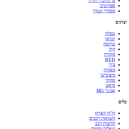
פרימיום / יוקרה
ספורטיבי
מסחרי וטנדר
יצרנים
טסלה
יונדאי
טויוטה
קיה
סקודה
BYD
צ'רי
מאזדה
מיצובישי
סוזוקי
סיאט
אמ.ג'י MG
כלים
דו"ח קארזון
השוואת רכבים
חדשות רכב
שאלות נפוצות