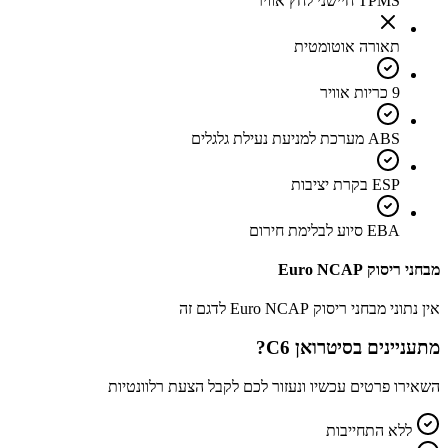
TPMS חיישני לחץ אוויר
תאורה אוטומטית
9 כריות אוויר
ABS מערכת למניעת נעילת גלגלים
ESP בקרת יציבות
EBA סיוע לבלימת חירום
מבחני ריסוק Euro NCAP
אין נתוני מבחני ריסוק Euro NCAP לדגם זה
מתעניינים ב
סיטרואן C6
?
השאירו פרטים עכשיו ונעזור לכם לקבל הצעת רלוונטיות
ללא התחייבות