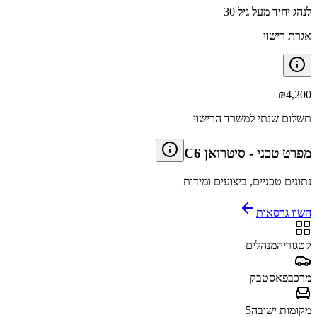
לנהג יחיד מעל גיל 30
אגרת רישוי
₪
4,200
תשלום שנתי למשרד הרישוי
מפרט טכני
-
סיטרואן C6
נתונים טכניים, ביצועים ומידות
השוו גרסאות
קטגוריה
מנהלים
מרכב
פאסטבק
מקומות ישיבה
5