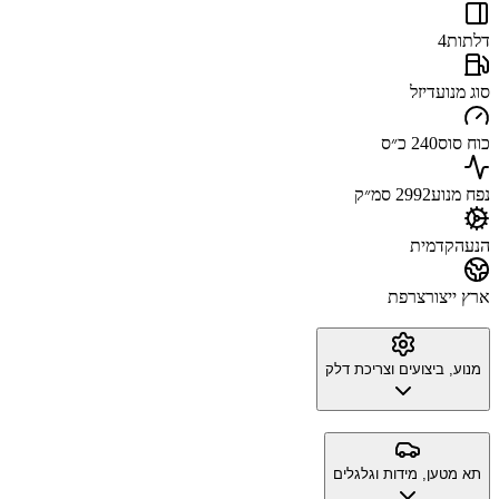
דלתות
4
סוג מנוע
דיזל
כוח סוס
240 כ״ס
נפח מנוע
2992 סמ״ק
הנעה
קדמית
ארץ ייצור
צרפת
מנוע, ביצועים וצריכת דלק
תא מטען, מידות וגלגלים