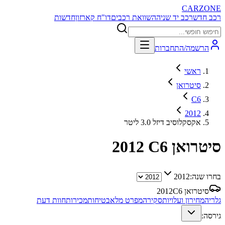
CARZONE
רכב חדש
רכב יד שניה
השוואת רכבים
דו"ח קארזון
חדשות
הרשמה/התחברות
ראשי
סיטרואן
C6
2012
אקסקלוסיב דיזל 3.0 ליטר
סיטרואן C6
2012
בחרו שנה:
2012
סיטרואן C6
2012
גלריה
מחירון ועלויות
סקירה
מפרט מלא
בטיחות
מכירות
חוות דעת
גירסה: