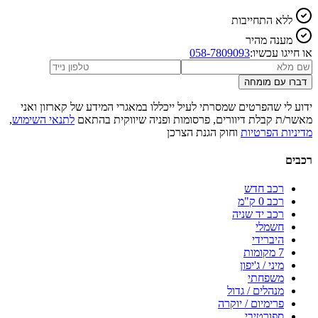
ללא התחייבות
מענה מהיר
או חייגו עכשיו:
058-7809093
דברו עם מומחה
ידוע לי שהפרטים שמסרתי לעיל ייכללו במאגרי המידע של קארזון ואני
מאשר/ת קבלת דיוורים, פרסומות ופניה שיווקית בהתאם
לתנאי השימוש
,
מדיניות הפרטיות
וחוק הגנת הצרכן
רכבים
רכב חדש
רכב 0 ק"מ
רכב יד שניה
חשמלי
היברידי
7 מקומות
מיני / ג'יפון
משפחתי
מנהלים / גדול
פרימיום / יוקרה
ספורטיבי