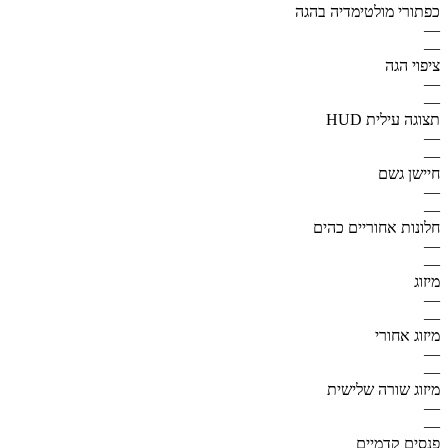
כפתורי מולטימדיה בהגה
—
—
ציפוי הגה
—
—
תצוגה עילית HUD
—
—
חיישן גשם
—
—
חלונות אחוריים כהים
—
—
מיזוג
—
—
מיזוג אחורי
—
—
מיזוג שורה שלישית
—
—
פנסים קדמיים