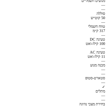
מנועים חשמליים
—
—
סוללה
50 קוט״ש
—
טווח חשמלי
317 ק״מ
—
טעינה DC
100 קילו-ואט
—
טעינה AC
11 קילו-ואט
—
מבנה מנוע
—
—
סטארט-סטופ
—
✓
מתלים
—
—
בחירת מצבי נהיגה