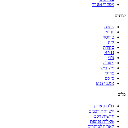
מסחרי וטנדר
יצרנים
טסלה
יונדאי
טויוטה
קיה
סקודה
BYD
צ'רי
מאזדה
מיצובישי
סוזוקי
סיאט
אמ.ג'י MG
כלים
דו"ח קארזון
השוואת רכבים
חדשות רכב
שאלות נפוצות
קארזון לסוחרים