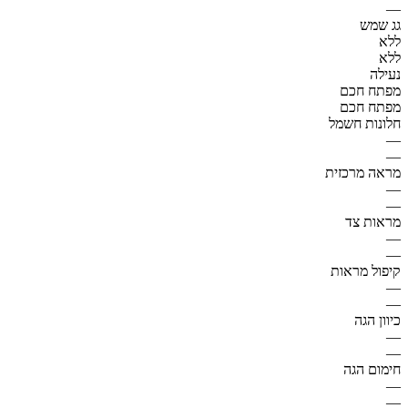
—
גג שמש
ללא
ללא
נעילה
מפתח חכם
מפתח חכם
חלונות חשמל
—
—
מראה מרכזית
—
—
מראות צד
—
—
קיפול מראות
—
—
כיוון הגה
—
—
חימום הגה
—
—