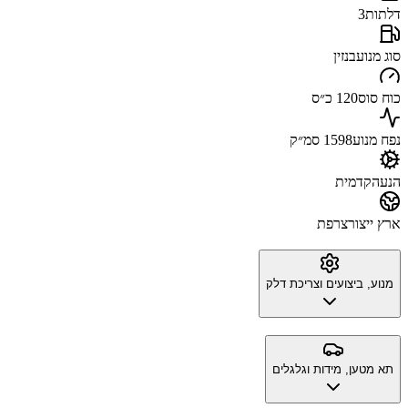
דלתות
3
סוג מנוע
בנזין
כוח סוס
120 כ״ס
נפח מנוע
1598 סמ״ק
הנעה
קדמית
ארץ ייצור
צרפת
מנוע, ביצועים וצריכת דלק
תא מטען, מידות וגלגלים