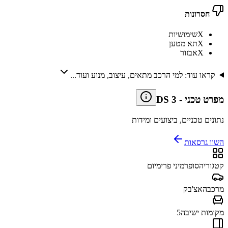
חסרונות
X
שימושיות
X
תא מטען
X
אבזור
קראו עוד: למי הרכב מתאים, עיצוב, מנוע ועוד...
מפרט טכני
-
DS 3
נתונים טכניים, ביצועים ומידות
השוו גרסאות
קטגוריה
סופרמיני פרימיום
מרכב
האצ'בק
מקומות ישיבה
5