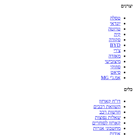
יצרנים
טסלה
יונדאי
טויוטה
קיה
סקודה
BYD
צ'רי
מאזדה
מיצובישי
סוזוקי
סיאט
אמ.ג'י MG
כלים
דו"ח קארזון
השוואת רכבים
חדשות רכב
שאלות נפוצות
קארזון לסוחרים
מחשבוני אגרות
אודות