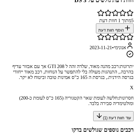
חוות דעת גולשים על
DS 3
5
מתוך
1
חוות דעת
הוסף חוות דעת
אנונימי
•
2023-11-21
יתרונות:
רכב מהנה מאוד, שלדה זהה ל 208 GTI אך עם אבזור עדיף
בהרבה., התנהגות מעולה בלי להתפשר על הנוחות, רכב מאוד ייחודי
בגרסה הידנית., בגרסת ה 165 כ"ס אמינות טובה וביטוח לא יקר.
X
חסרונות:
חלשה לעומת שאר הקטגוריה (165 כ"ס לעומת כ-200)
ומולטימדיה סבירה בלבד.
עוד חוות דעת (
1
)
רכבים נוספים שגולשים בדקו