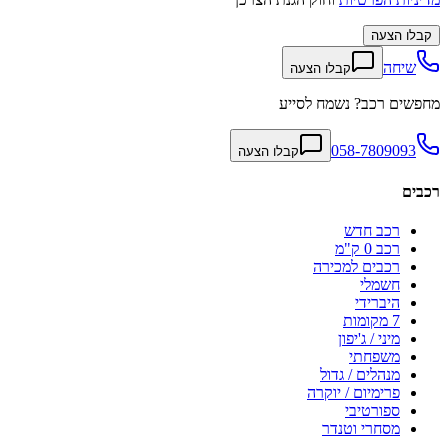
קבלו הצעה
שיחה
קבלו הצעה
מחפשים רכב? נשמח לסייע
058-7809093
קבלו הצעה
רכבים
רכב חדש
רכב 0 ק"מ
רכבים למכירה
חשמלי
היברידי
7 מקומות
מיני / ג'יפון
משפחתי
מנהלים / גדול
פרימיום / יוקרה
ספורטיבי
מסחרי וטנדר