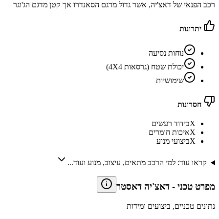
רכב הפנאי של דאצ'יה, אשר גדול מדגם הסאנדרו אך קטן מדגם הג'וגר
יתרונות
נוחות נסיעה
יכולת שטח (גרסאות 4X4)
שימושיות
חסרונות
X
בידוד רעשים
X
איכות חומרים
X
ביצועי מנוע
קראו עוד: למי הרכב מתאים, עיצוב, מנוע ועוד...
מפרט טכני
-
דאצ'יה דאסטר
נתונים טכניים, ביצועים ומידות