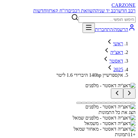
CARZONE
רכב חדש
רכב יד שניה
השוואת רכבים
דו"ח קארזון
חדשות
הרשמה/התחברות
ראשי
דאצ'יה
דאסטר
2025
אקספרשיין 140hp היברידי 1.6 ליטר
הצג את כל התמונות
+
11
תמונות