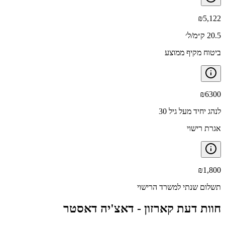
₪
5,122
20.5 ק״מ/ל׳
ביטוח מקיף ממוצע
₪
6300
לנהג יחיד מעל גיל 30
אגרת רישוי
₪
1,800
תשלום שנתי למשרד הרישוי
חוות דעת קארזון -
דאצ'יה דאסטר