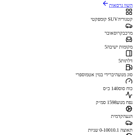
השוו גרסאות
קטגוריה
SUV קומפקטי
מרכב
קרוסאובר
מקומות ישיבה
5
דלתות
5
סוג מנוע
היברידי בנזין אטמוספרי
כוח סוס
140 כ״ס
נפח מנוע
1598 סמ״ק
הנעה
קדמית
תאוצה 0-100
10.1 שניות