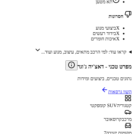
תא מטען
חסרונות
X
ביצועי מנוע
X
בידוד רעשים
X
איכות חומרים
קראו עוד: למי הרכב מתאים, עיצוב, מנוע ועוד...
מפרט טכני
-
דאצ'יה ג'וגר
נתונים טכניים, ביצועים ומידות
השוו גרסאות
קטגוריה
SUV קומפקטי
מרכב
קרוסאובר
מקומות ישיבה
7