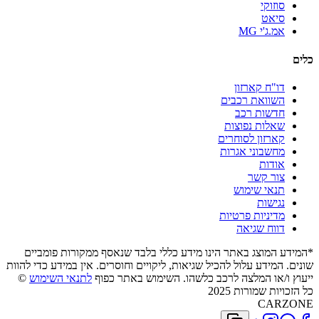
סוזוקי
סיאט
אמ.ג'י MG
כלים
דו"ח קארזון
השוואת רכבים
חדשות רכב
שאלות נפוצות
קארזון לסוחרים
מחשבוני אגרות
אודות
צור קשר
תנאי שימוש
נגישות
מדיניות פרטיות
דווח שגיאה
*המידע המוצג באתר הינו מידע כללי בלבד שנאסף ממקורות פומביים
שונים. המידע עלול להכיל שגיאות, ליקויים וחוסרים. אין במידע כדי להוות
ייעוץ ו/או המלצה לרכב כלשהו. השימוש באתר כפוף
לתנאי השימוש
©
כל הזכויות שמורות 2025
CARZONE