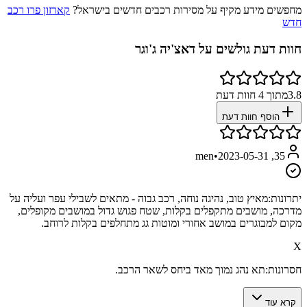
מחפשים מידע מקיף על מסירות רכבים חדשים בישראל?
קארזון פרו רכב
חדש
חוות דעת גולשים על
דאצ'יה ג'וגר
3.8
מתוך
4
חוות דעת
הוסף חוות דעת
•
2023-05-31
35, men
יתרונות:
מאיץ טוב, נהיגה נוחה, רכב גבוה - מתאים לשבילי עפר ועליה על
מדרכה, מושבים מתקפלים בקלות, שטח פגוש גדול במושבים מקופלים,
מקום למבוגרים במושב אחורי ומוטות גג מתחלפים בקלות לרוחב.
X
חסרונות:
תא נהג נמוך מאד ביחס לשאר הרכב.
קרא עוד