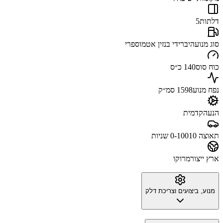
דלתות
5
סוג מנוע
היברידי בנזין אטמוספרי
כוח סוס
140 כ״ס
נפח מנוע
1598 סמ״ק
הנעה
קדמית
תאוצה 0-100
10 שניות
ארץ ייצור
מרוקו
מנוע, ביצועים וצריכת דלק