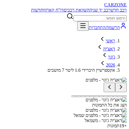
CARZONE
רכב חדש
רכב יד שניה
השוואת רכבים
דו"ח קארזון
חדשות
הרשמה/התחברות
ראשי
דאצ'יה
ג'וגר
2026
אקספרשיין היברידי 1.6 ליטר 7 מושבים
הצג את כל התמונות
+
19
תמונות