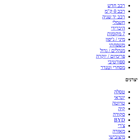
רכב חדש
רכב 0 ק"מ
רכב יד שניה
חשמלי
היברידי
7 מקומות
מיני / ג'יפון
משפחתי
מנהלים / גדול
פרימיום / יוקרה
ספורטיבי
מסחרי וטנדר
יצרנים
טסלה
יונדאי
טויוטה
קיה
סקודה
BYD
צ'רי
מאזדה
מיצובישי