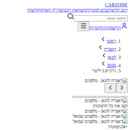
CARZONE
רכב חדש
רכבים למכירה
השוואת רכבים
דו"ח קארזון
חדשות
הרשמה/התחברות
ראשי
דאצ'יה
לוגאן
2026
ג'רני 1.0 ליטר
הצג את כל התמונות
+
24
תמונות