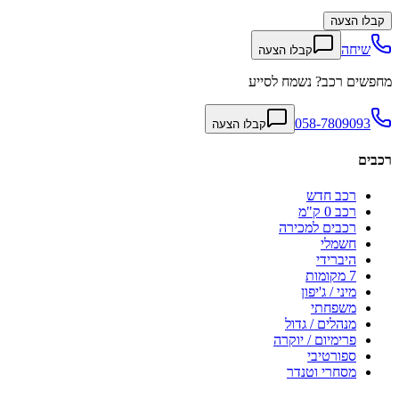
קבלו הצעה
שיחה
קבלו הצעה
מחפשים רכב? נשמח לסייע
058-7809093
קבלו הצעה
רכבים
רכב חדש
רכב 0 ק"מ
רכבים למכירה
חשמלי
היברידי
7 מקומות
מיני / ג'יפון
משפחתי
מנהלים / גדול
פרימיום / יוקרה
ספורטיבי
מסחרי וטנדר