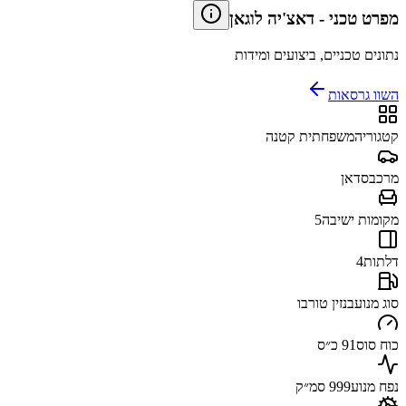
מפרט טכני
-
דאצ'יה לוגאן
נתונים טכניים, ביצועים ומידות
השוו גרסאות
קטגוריה
משפחתית קטנה
מרכב
סדאן
מקומות ישיבה
5
דלתות
4
סוג מנוע
בנזין טורבו
כוח סוס
91 כ״ס
נפח מנוע
999 סמ״ק