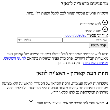
מתעניינים ב
דאצ'יה לוגאן
?
השאירו פרטים עכשיו ונעזור לכם לקבל הצעת רלוונטיות
ללא התחייבות
מענה מהיר
או חייגו עכשיו:
058-7809093
קבלו הצעה
ידוע לי שהפרטים שמסרתי לעיל ייכללו במאגרי המידע של קארזון ואני
מאשר/ת קבלת דיוורים, פרסומות ופניה שיווקית בהתאם
לתנאי השימוש
,
מדיניות הפרטיות
וחוק הגנת הצרכן
חוות דעת קארזון -
דאצ'יה לוגאן
משפחתית קטנה ועממית, גרסת הסדאן של הסנדרו. לראשונה היא מציעה
מערכות בטיחות מתקדמות מאחר והפעם היא מבוססת על פלטפורמה
מודרנית המשותפת גם לרנו קליאו דור 5
קראו עוד: למי הרכב מתאים, עיצוב, מנוע ועוד...