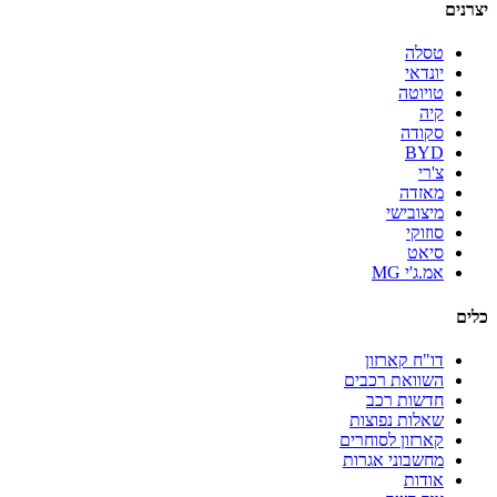
יצרנים
טסלה
יונדאי
טויוטה
קיה
סקודה
BYD
צ'רי
מאזדה
מיצובישי
סוזוקי
סיאט
אמ.ג'י MG
כלים
דו"ח קארזון
השוואת רכבים
חדשות רכב
שאלות נפוצות
קארזון לסוחרים
מחשבוני אגרות
אודות