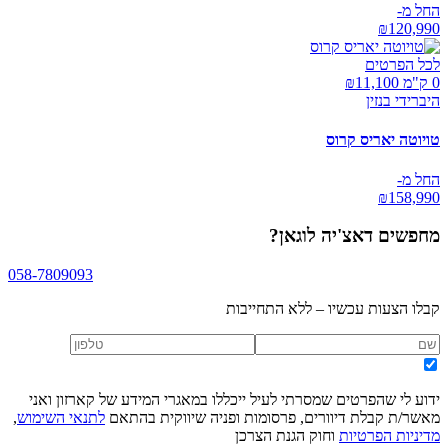
החל מ-
₪
120,990
לכל הפרטים
0 ק"מ ₪
11,100
היברידי בנזין
טויוטה יאריס קרוס
החל מ-
₪
158,990
מחפשים
דאצ'יה לוגאן
?
058-7809093
קבלו הצעות עכשיו – ללא התחייבות
ידוע לי שהפרטים שמסרתי לעיל ייכללו במאגרי המידע של קארזון ואני
מאשר/ת קבלת דיוורים, פרסומות ופניה שיווקית בהתאם
לתנאי השימוש
,
מדיניות הפרטיות
וחוק הגנת הצרכן