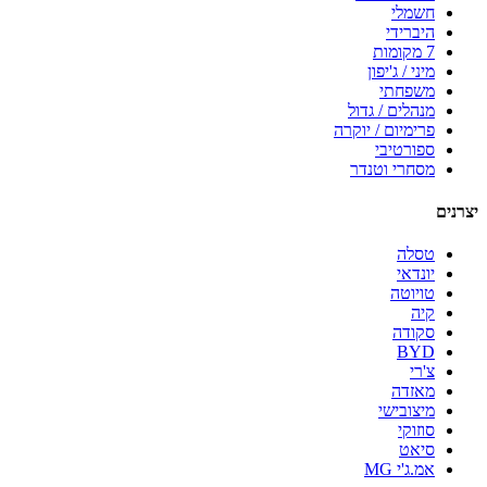
חשמלי
היברידי
7 מקומות
מיני / ג'יפון
משפחתי
מנהלים / גדול
פרימיום / יוקרה
ספורטיבי
מסחרי וטנדר
יצרנים
טסלה
יונדאי
טויוטה
קיה
סקודה
BYD
צ'רי
מאזדה
מיצובישי
סוזוקי
סיאט
אמ.ג'י MG