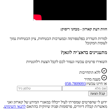
חוות דעת קארזון - מבחני ריסוק:
למרות השדרוג בפלטפורמה ובמערכות הבטיחות, ציון הבטיחות נמוך
לעומת המקובל
מתעניינים ב
דאצ'יה לוגאן
?
השאירו פרטים עכשיו ונעזור לכם לקבל הצעת רלוונטיות
ללא התחייבות
מענה מהיר
או חייגו עכשיו:
058-7809093
קבלו הצעה
ידוע לי שהפרטים שמסרתי לעיל ייכללו במאגרי המידע של קארזון ואני
מאשר/ת קבלת דיוורים, פרסומות ופניה שיווקית בהתאם
לתנאי השימוש
,