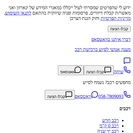
ידוע לי שהפרטים שמסרתי לעיל ייכללו במאגרי המידע של קארזון ואני
מאשר/ת קבלת דיוורים, פרסומות ופניה שיווקית בהתאם
לתנאי השימוש
,
מדיניות הפרטיות
וחוק הגנת הצרכן
קבלו הצעה
דברו איתנו בוואטסאפ
מענה אנושי לסיוע ברכישת רכב
שיחה
קבלו הצעה
וואטסאפ
מחפשים רכב? נשמח לסייע
058-7809093
וואטסאפ
קבלו הצעה
רכבים
רכב חדש
רכב 0 ק"מ
רכב יד שניה