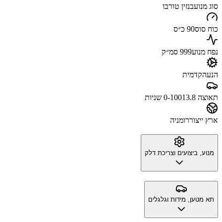
סוג מנוע
בנזין טורבו
כוח סוס
90 כ״ס
נפח מנוע
999 סמ״ק
הנעה
קדמית
תאוצה 0-100
13.8 שניות
ארץ ייצור
רומניה
מנוע, ביצועים וצריכת דלק
תא מטען, מידות וגלגלים