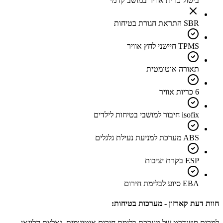
ביטול כרית אוויר במושב קדמי
SBR התראת חגורת בטיחות
TPMS חיישני לחץ אוויר
תאורה אוטומטית
6 כריות אוויר
isofix חיבור למושבי בטיחות לילדים
ABS מערכת למניעת נעילת גלגלים
ESP בקרת יציבות
EBA סיוע לבלימת חירום
חוות דעת קארזון - מערכות בטיחות:
למרות סטנדרט של מערכת בלימת חירום אוטונומית, נאלצת הלוגאן