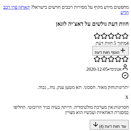
מחפשים מידע מקיף על מסירות רכבים חדשים בישראל?
קארזון פרו רכב
חדש
חוות דעת גולשים על
דאצ'יה לוגאן
4
מתוך
5
חוות דעת
הוסף חוות דעת
אנונימי
•
2020-12-05
יתרונות:
חזק מאוד. חסכוני. תא מטען ענק. נוח., גבוה.
X
חסרונות:
אין מערכת מולטימדיה. הייתה בעיה בגיר הרובוטי. החליפו
במסגרת האחאיות ועכשיו הוא מצויין
עוד חוות דעת (
4
)