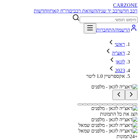
CARZONE
רכב חדש
רכב יד שניה
השוואת רכבים
דו"ח קארזון
חדשות
הרשמה/התחברות
ראשי
דאצ'יה
לוגאן
2023
אקספרשיין 1.0 ליטר
הצג את כל התמונות
+
24
תמונות