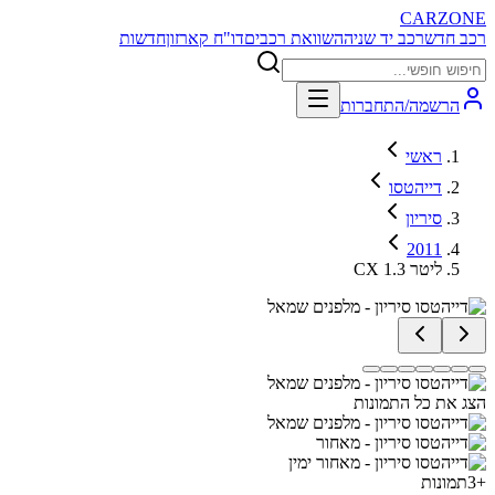
CARZONE
רכב חדש
רכב יד שניה
השוואת רכבים
דו"ח קארזון
חדשות
הרשמה/התחברות
ראשי
דייהטסו
סיריון
2011
CX 1.3 ליטר
הצג את כל התמונות
+
3
תמונות