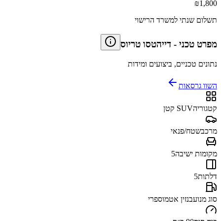
₪
1,800
תשלום שנתי למשרד הרישוי
מפרט טכני
-
דייהטסו טריוס
נתונים טכניים, ביצועים ומידות
השוו גרסאות
קטגוריה
SUV קטן
מרכב
שטח/פנאי
מקומות ישיבה
5
דלתות
5
סוג מנוע
בנזין אטמוספרי