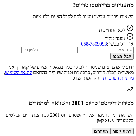
מתעניינים ב
דייהטסו טריוס
?
השאירו פרטים עכשיו ונעזור לכם לקבל הצעת רלוונטיות
ללא התחייבות
מענה מהיר
או חייגו עכשיו:
058-7809093
קבלו הצעה
ידוע לי שהפרטים שמסרתי לעיל ייכללו במאגרי המידע של קארזון ואני
מאשר/ת קבלת דיוורים, פרסומות ופניה שיווקית בהתאם
לתנאי השימוש
,
מדיניות הפרטיות
וחוק הגנת הצרכן
מכירות דייהטסו טריוס 2001 והשוואה למתחרים
השוואת רמות הגימור של דייהטסו טריוס 2001 לבין המתחרים הבולטים
בקטגוריה SUV קטן
רמות גימור
מתחרים