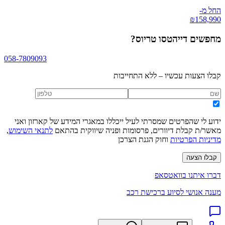
החל מ-
₪
158,990
מחפשים
דייהטסו טריוס
?
058-7809093
קבלו הצעות עכשיו – ללא התחייבות
ידוע לי שהפרטים שמסרתי לעיל ייכללו במאגרי המידע של קארזון ואני
מאשר/ת קבלת דיוורים, פרסומות ופניה שיווקית בהתאם
לתנאי השימוש
,
מדיניות הפרטיות
וחוק הגנת הצרכן
קבלו הצעה
דברו איתנו בוואטסאפ
מענה אנושי לסיוע ברכישת רכב