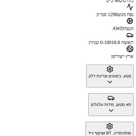
כוח סוס
90 כ״ס
נפח מנוע
1298 סמ״ק
הנעה
AWD
תאוצה 0-100
18.8 שניות
ארץ ייצור
יפן
מנוע, ביצועים וצריכת דלק
תא מטען, מידות וגלגלים
מולטימדיה, BT ושיקוף נייד