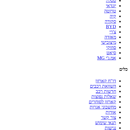
טסלה
יונדאי
טויוטה
קיה
סקודה
BYD
צ'רי
מאזדה
מיצובישי
סוזוקי
סיאט
אמ.ג'י MG
כלים
דו"ח קארזון
השוואת רכבים
חדשות רכב
שאלות נפוצות
קארזון לסוחרים
מחשבוני אגרות
אודות
צור קשר
תנאי שימוש
נגישות