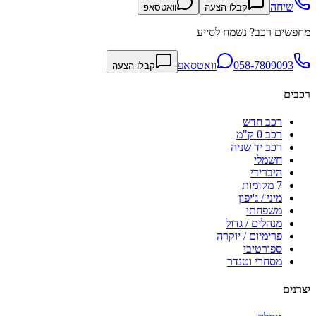
שיחה
קבלו הצעה
וואטסאפ
מחפשים רכב? נשמח לסייע
058-7809093
וואטסאפ
קבלו הצעה
רכבים
רכב חדש
רכב 0 ק"מ
רכב יד שניה
חשמלי
היברידי
7 מקומות
מיני / ג'יפון
משפחתי
מנהלים / גדול
פרימיום / יוקרה
ספורטיבי
מסחרי וטנדר
יצרנים