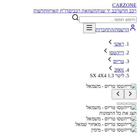
CARZONE
רכב חדש
רכב יד שניה
השוואת רכבים
דו"ח קארזון
חדשות
הרשמה/התחברות
ראשי
דייהטסו
טריוס
2001
SX 4X4 1.3 ליטר
הצג את כל התמונות