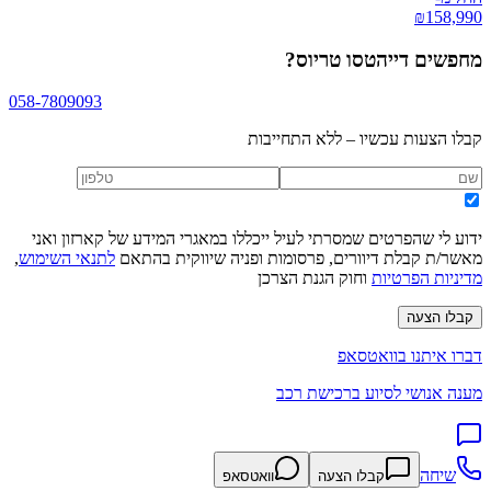
₪
158,990
מחפשים
דייהטסו טריוס
?
058-7809093
קבלו הצעות עכשיו – ללא התחייבות
ידוע לי שהפרטים שמסרתי לעיל ייכללו במאגרי המידע של קארזון ואני
מאשר/ת קבלת דיוורים, פרסומות ופניה שיווקית בהתאם
לתנאי השימוש
,
מדיניות הפרטיות
וחוק הגנת הצרכן
קבלו הצעה
דברו איתנו בוואטסאפ
מענה אנושי לסיוע ברכישת רכב
שיחה
קבלו הצעה
וואטסאפ