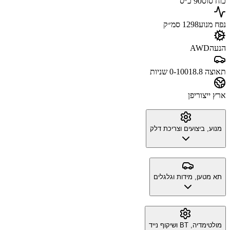
כוח סוס
90 כ״ס
נפח מנוע
1298 סמ״ק
הנעה
AWD
תאוצה 0-100
18.8 שניות
ארץ ייצור
יפן
מנוע, ביצועים וצריכת דלק
תא מטען, מידות וגלגלים
מולטימדיה, BT ושיקוף נייד