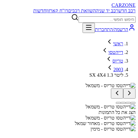
CARZONE
רכב חדש
רכב יד שניה
השוואת רכבים
דו"ח קארזון
חדשות
הרשמה/התחברות
ראשי
דייהטסו
טריוס
2003
SX 4X4 1.3 ליטר
הצג את כל התמונות