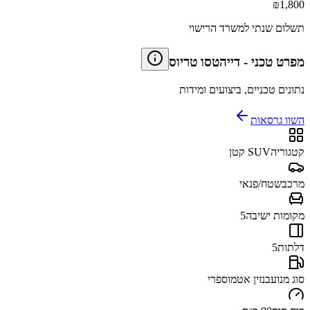
₪
1,800
תשלום שנתי למשרד הרישוי
מפרט טכני
-
דייהטסו טריוס
נתונים טכניים, ביצועים ומידות
השוו גרסאות
קטגוריה
SUV קטן
מרכב
שטח/פנאי
מקומות ישיבה
5
דלתות
5
סוג מנוע
בנזין אטמוספרי