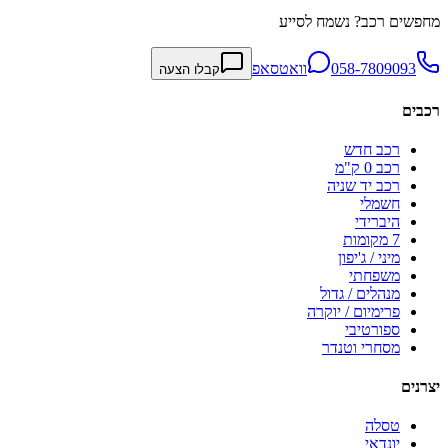
מחפשים רכב? נשמח לסייע
058-7809093
וואטסאפ
קבלו הצעה
רכבים
רכב חדש
רכב 0 ק"מ
רכב יד שניה
חשמלי
היברידי
7 מקומות
מיני / ג'יפון
משפחתי
מנהלים / גדול
פרימיום / יוקרה
ספורטיבי
מסחרי וטנדר
יצרנים
טסלה
יונדאי