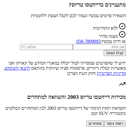
מתעניינים ב
דייהטסו טריוס
?
השאירו פרטים עכשיו ונעזור לכם לקבל הצעת רלוונטיות
ללא התחייבות
מענה מהיר
או חייגו עכשיו:
058-7809093
קבלו הצעה
ידוע לי שהפרטים שמסרתי לעיל ייכללו במאגרי המידע של קארזון ואני
מאשר/ת קבלת דיוורים, פרסומות ופניה שיווקית בהתאם
לתנאי השימוש
,
מדיניות הפרטיות
וחוק הגנת הצרכן
מכירות דייהטסו טריוס 2003 והשוואה למתחרים
השוואת רמות הגימור של דייהטסו טריוס 2003 לבין המתחרים הבולטים
בקטגוריה SUV קטן
רמות גימור
מתחרים