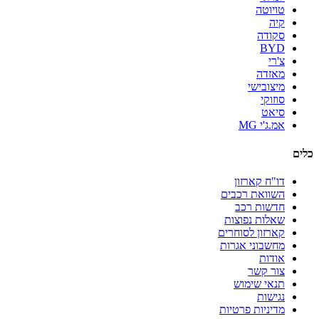
טויוטה
קיה
סקודה
BYD
צ'רי
מאזדה
מיצובישי
סוזוקי
סיאט
אמ.ג'י MG
כלים
דו"ח קארזון
השוואת רכבים
חדשות רכב
שאלות נפוצות
קארזון לסוחרים
מחשבוני אגרות
אודות
צור קשר
תנאי שימוש
נגישות
מדיניות פרטיות