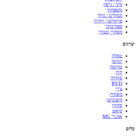
מיני / ג'יפון
משפחתי
מנהלים / גדול
פרימיום / יוקרה
ספורטיבי
מסחרי וטנדר
יצרנים
טסלה
יונדאי
טויוטה
קיה
סקודה
BYD
צ'רי
מאזדה
מיצובישי
סוזוקי
סיאט
אמ.ג'י MG
כלים