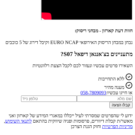
חוות דעת קארזון - מבחני ריסוק:
נבחן במבחן הריסוק האירופאי EURO NCAP וקיבל דירוג של 5 כוכבים
מתעניינים ב
צ'אנגאן דיפאל S07
?
השאירו פרטים עכשיו ונעזור לכם לקבל הצעת רלוונטיות
ללא התחייבות
מענה מהיר
או חייגו עכשיו:
058-7809093
קבלו הצעה
ידוע לי שהפרטים שמסרתי לעיל ייכללו במאגרי המידע של קארזון ואני
מאשר/ת קבלת דיוורים, פרסומות ופניה שיווקית בהתאם
לתנאי השימוש
,
מדיניות הפרטיות
וחוק הגנת הצרכן