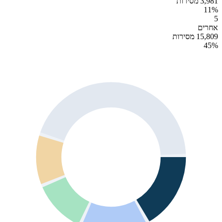
3,981 מסירות
11
%
5
אחרים
15,809 מסירות
45
%