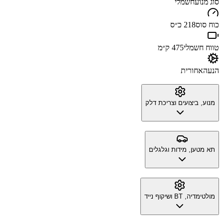
סוג מנוע
חשמלי
כוח סוס
218 כ״ס
טווח חשמלי
475 ק״מ
הנעה
אחורית
מנוע, ביצועים וצריכת דלק
תא מטען, מידות וגלגלים
מולטימדיה, BT ושיקוף נייד