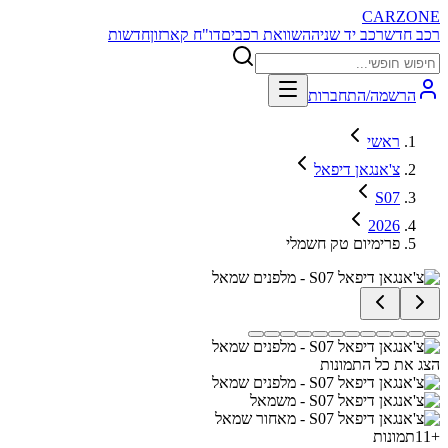
CARZONE
רכב חדש
רכב יד שניה
השוואת רכבים
דו"ח קארזון
חדשות
הרשמה/התחברות
ראשי
צ'אנגאן דיפאל
S07
2026
פרימיום טק חשמלי
הצג את כל התמונות
+
11
תמונות