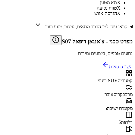
X
תא מטען
X
טווח נסיעה
X
הנדסת אנוש
קראו עוד: למי הרכב מתאים, עיצוב, מנוע ועוד...
מפרט טכני
-
צ'אנגאן דיפאל S07
נתונים טכניים, ביצועים ומידות
השוו גרסאות
קטגוריה
SUV בינוני
מרכב
קרוסאובר
מקומות ישיבה
5
דלתות
5